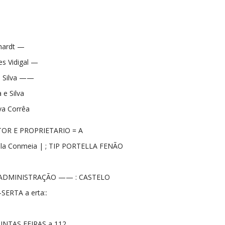
rhardt —
es Vidigal —
 Silva ——
 e Silva
va Corrêa
TOR E PROPRIETARIO = A
Fila Conmeia | ; TIP PORTELLA FENÃO
 ADMINISTRAÇÃO —— : CASTELO
SERTA a erta::
INTAS FEIRAS a 112