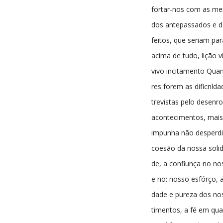
fortar-nos com as m
dos antepassados e d
feitos, que seriam par
acima de tudo, lição v
vivo incitamento Qua
res forem as dificnlda
trevistas pelo desenro
acontecimentos, mais
impunha não desperdi
coesão da nossa solid
de, a confiunça no no
e no: nosso esfórço, a
dade e pureza dos no
timentos, a fé em qua