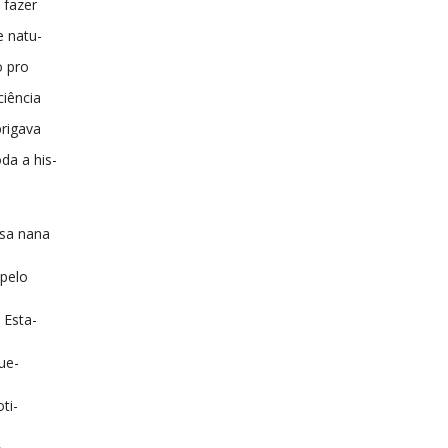
 fazer
e natu-
o pro
iência
brigava
a a his-
sa nana
 pelo
 Esta-
ue-
ti-