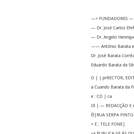
—> FUNDADORES —
— Dr. José Carlos Eh
— Dr. Angelo Henriqu
—— António Barata e
Dr. José Barata Corrêa
Eduardo Barata da Sil
O | | prRECTOR, EDI
a Cuando Barata da 
e : CD | ca
Ol | — REDACÇÃO E
Él|RUA SERPA PINTO-
= E ; TELE FONE|
«a PUBLICA-SE ÁS QU