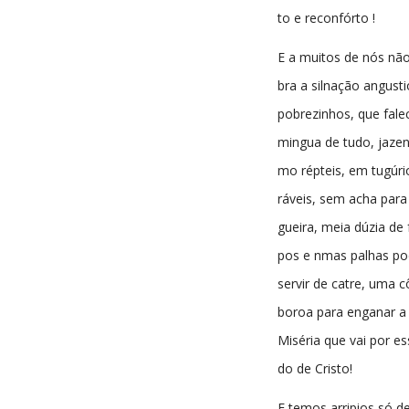
to e reconfórto !
E a muitos de nós nã
bra a silnação angust
pobrezinhos, que fal
mingua de tudo, jazen
mo répteis, em tugúri
ráveis, sem acha para
gueira, meia dúzia de 
pos e nmas palhas po
servir de catre, uma 
boroa para enganar a
Miséria que vai por e
do de Cristo!
E temos arripios só d