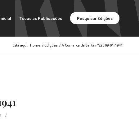
nicial
Todas as Publicações
Pesquisar Edições
Está aqui:
Home
/
Edições
/
A Comarca da Sertã nº226 09-01-1941
1941
/
1