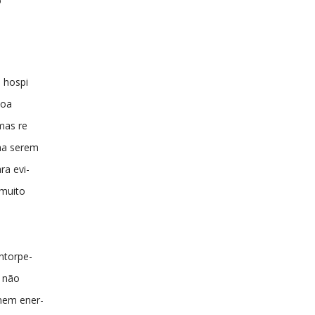
o
 hospi
boa
mas re
ha serem
ra evi-
 muito
entorpe-
 não
 nem ener-