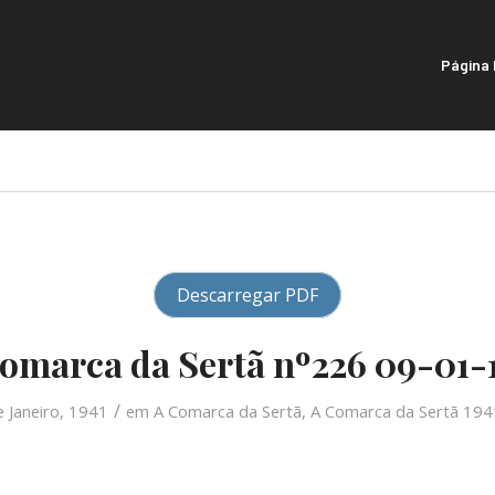
Página I
Descarregar PDF
omarca da Sertã nº226 09-01-
/
e Janeiro, 1941
em
A Comarca da Sertã
,
A Comarca da Sertã 194