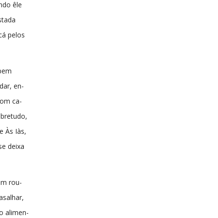
ndo êle
istada
cá pelos
 bem
dar, en-
bom ca-
bretudo,
e Às Iàs,
e deixa
em rou-
asalhar,
o alimen-