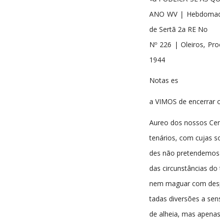
ANO WV | Hebdomadári
de Sertã 2a RE No
Nº 226 | Oleiros, Pr
1944
Notas es
a VIMOS de encerrar 
Aureo dos nossos Ce
tenários, com cujas s
des não pretendemos 
das circunstâncias d
nem maguar com des
tadas diversões a sens
de alheia, mas apenas