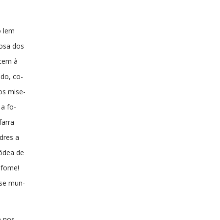
o lem
iosa dos
ecem à
do, co-
os mise-
 a fo-
farra
dres a
côdea de
 fome!
sse mun-
e nos