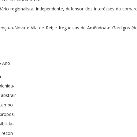
o regionalista, independente, defensor dos interêsses da comarc
oença-a-Nova e Vila de Rei; e freguesias de Amêndoa-e Gardigos (
o Ano
n-
olenida-
abstrair
o tempo
proposi
ibilida-
 recon-