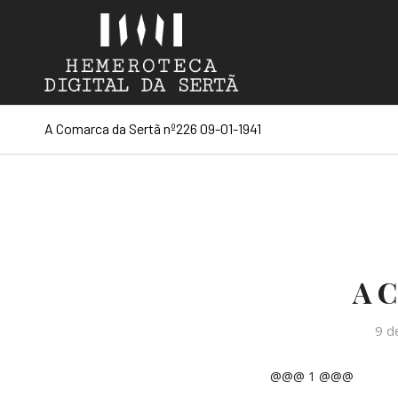
A Comarca da Sertã nº226 09-01-1941
A C
9 d
@@@ 1 @@@