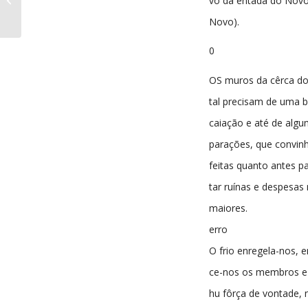
vo da entada do Nov
nº225 02-01-1941
Novo).
0
OS muros da cêrca do
tal precisam de uma 
caiação e até de algu
parações, que convin
feitas quanto antes pa
tar ruínas e despesas
maiores.
erro
O frio enregela-nos, 
ce-nos os membros e
hu fôrça de vontade,