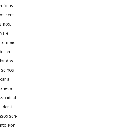
emórias
os sens
a nós,
iva e
nto maio-
des en-
lar dos
 se nos
çar a
arieda-
sso ideal
 identi-
ssos sen-
nto Por-