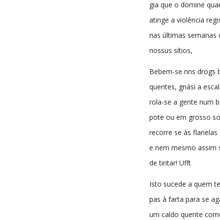
gia que o domine qua
atinge a violência reg
nas últimas semanas 
nossus sítios,
Bebem-se nns drogs
quentes, gnási a escal
rola-se a gente num 
pote ou em grosso so
recorre se às flanelas 
e nem mesmo assim s
de tiritar! Ufft
Isto sucede a quem t
pas à farta para se ag
um caldo quente com