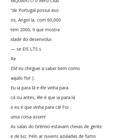
MQUANTO o Aero-Club
“de Portugal possui aso
os, Angol la, com 60,000
tem 2000, 0 que mostra
idade do desenvolui-
— se EIS LTS s
Re
EM eu cheguei a saber bem como
aquilo foi! |.
Eu ia para lã e êle vinha para
cá ou antes, êle é que ia para lá
e eu é que vinha para cá! Foi
uma coisa assim!
As salas do Grémio estavam cheias de gente
e de luz. Pelo ar nuvens azuladas de fumo