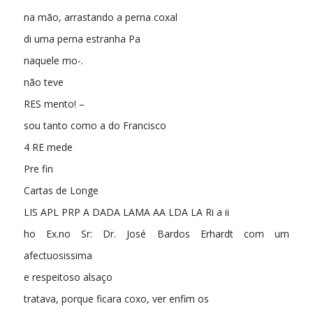
na mão, arrastando a perna coxal
di uma perna estranha Pa
naquele mo-.
não teve
RES mento! –
sou tanto como a do Francisco
4 RE mede
Pre fin
Cartas de Longe
LIS APL PRP A DADA LAMA AA LDA LA Ri a ii
ho Ex.no Sr: Dr. José Bardos Erhardt com um
afectuosissima
e respeitoso alsaço
tratava, porque ficara coxo, ver enfim os