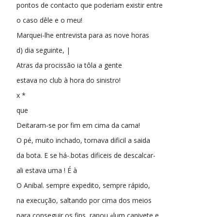
pontos de contacto que poderiam existir entre
o caso dêle e o meu!
Marquei-lhe entrevista para as nove horas
d) dia seguinte, |
Atras da procissão ia tôla a gente
estava no club à hora do sinistro!
x *
que
Deitaram-se por fim em cima da cama!
O pé, muito inchado, tornava dificil a saida
da bota. E se há-.botas dificeis de descalcar-
ali estava uma ! É à
O Anibal. sempre expedito, sempre rápido,
na execução, saltando por cima dos meios
para conseguir os fins, rapou «lum canivete e