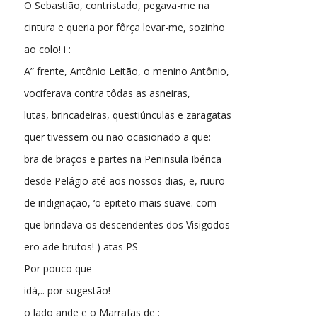
O Sebastião, contristado, pegava-me na
cintura e queria por fôrça levar-me, sozinho
ao colo! i :
A” frente, Antônio Leitão, o menino Antônio,
vociferava contra tôdas as asneiras,
lutas, brincadeiras, questiúnculas e zaragatas
quer tivessem ou não ocasionado a que:
bra de braços e partes na Peninsula Ibérica
desde Pelágio até aos nossos dias, e, ruuro
de indignação, ‘o epiteto mais suave. com
que brindava os descendentes dos Visigodos
ero ade brutos! ) atas PS
Por pouco que
idá,.. por sugestão!
o lado ande e o Marrafas de :