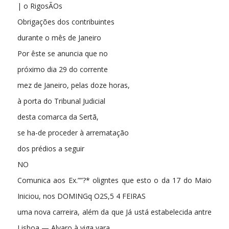
| o RigosÃOs
Obrigações dos contribuintes
durante o mês de Janeiro
Por êste se anuncia que no
próximo dia 29 do corrente
mez de Janeiro, pelas doze horas,
à porta do Tribunal Judicial
desta comarca da Sertã,
se ha-de proceder à arrematação
dos prédios a seguir
NO
Comunica aos Ex.””?* oligntes que esto o da 17 do Maio
Iniciou, nos DOMINGq O2S,5 4 FEIRAS
uma nova carreira, além da que Já ustá estabelecida antre
Lisboa — Alvaro à viga vara