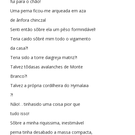
fui para o chão!
Uma perna ficou-me arqueada em aza
de ânfora chinczal
Senti então sôbre ela um pêso formnidável!
Teria caido sôbré mim todo o vigamento
da casa?!
Teria sido a torre daigreja matriz?!
Talvez tôdasas avalanches de Monte
Branco?!
Talvez a própria cordilheira do Hymalaia
?!
Não!. . tinhasido uma coisa pior que
tudo isso!
Sôbre a minha riquissima, inestimável
perna tinha desabado a massa compacta,