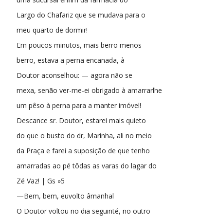
Largo do Chafariz que se mudava para o
meu quarto de dormir!
Em poucos minutos, mais berro menos
berro, estava a perna encanada, à
Doutor aconselhou: — agora não se
mexa, senão ver-me-ei obrigado à amarrarlhe
um pêso à perna para a manter imóvel!
Descance sr. Doutor, estarei mais quieto
do que o busto do dr, Marinha, ali no meio
da Praça e farei a suposição de que tenho
amarradas ao pé tôdas as varas do lagar do
Zé Vaz! | Gs »5
—Bem, bem, euvolto âmanhal
O Doutor voltou no dia seguinté, no outro