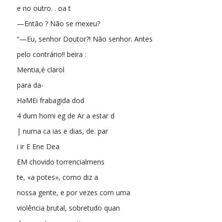
e no outro. . oa t
—Então ? Não se mexeu?
“—Eu, senhor Doutor?! Não senhor. Antes
pelo contrário!! beira :
Mentia,é clarol
para da-
HaMEi frabagida dod
4 dum homi eg de Ar a estar d
| numa ca ias e dias, de. par
i ir E Ene Dea
EM chovido torrencialmens
te, «a potes», como diz a
nossa gente, e por vezes com uma
violência brutal, sobretudo quan