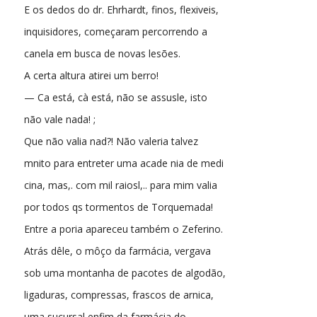
E os dedos do dr. Ehrhardt, finos, flexiveis,
inquisidores, começaram percorrendo a
canela em busca de novas lesões.
A certa altura atirei um berro!
— Ca está, cà está, não se assusle, isto
não vale nada! ;
Que não valia nad?! Não valeria talvez
mnito para entreter uma acade nia de medi
cina, mas,. com mil raiosl,.. para mim valia
por todos qs tormentos de Torquemada!
Entre a poria apareceu também o Zeferino.
Atrás dêle, o môço da farmácia, vergava
sob uma montanha de pacotes de algodão,
ligaduras, compressas, frascos de arnica,
uma sucursal enfim da farmácia do