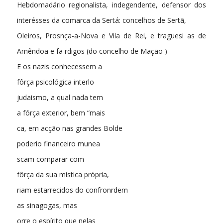
Hebdomadário regionalista, indegendente, defensor dos
interésses da comarca da Sertá: concelhos de Sertã,
Oleiros, Prosnça-a-Nova e Vila de Rei, e traguesi as de
Amêndoa e fa rdigos (do concelho de Mação )
E os nazis conhecessem a
fôrça psicológica interlo
judaismo, a qual nada tem
a fórça exterior, bem “mais
ca, em acção nas grandes Bolde
poderio financeiro munea
scam comparar com
fôrça da sua mística própria,
riam estarrecidos do confronrdem
as sinagogas, mas
orre o espírito que nelas