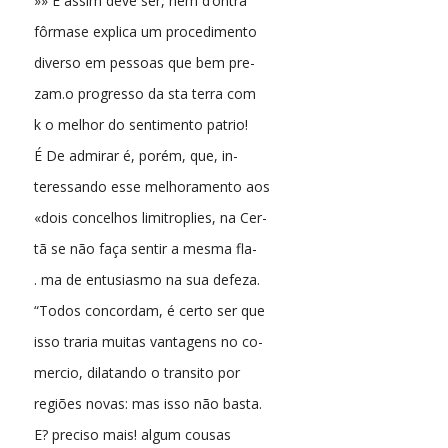
»» E assim deve ser, nem d’ontra
fôrmase explica um procedimento
diverso em pessoas que bem pre-
zam.o progresso da sta terra com
k o melhor do sentimento patrio!
É De admirar é, porém, que, in-
teressando esse melhoramento aos
«dois concelhos limitroplies, na Cer-
tã se não faça sentir a mesma fla-
. ma de entusiasmo na sua defeza.
“Todos concordam, é certo ser que
isso traria muitas vantagens no co-
mercio, dilatando o transito por
regiões novas: mas isso não basta.
E? preciso mais! algum cousas