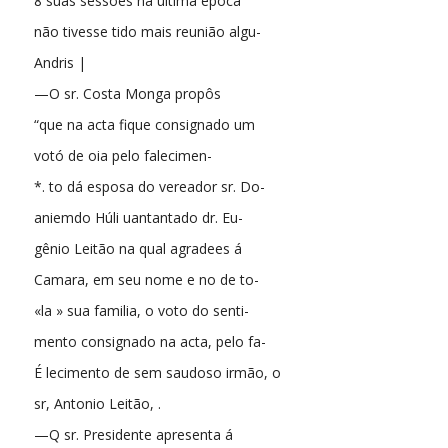
8 suas sessões na ultima epoca
não tivesse tido mais reunião algu-
Andris |
—O sr. Costa Monga propôs
“que na acta fique consignado um
votó de oia pelo falecimen-
*. to dá esposa do vereador sr. Do-
aniemdo Húli uantantado dr. Eu-
gênio Leitão na qual agradees á
Camara, em seu nome e no de to-
«la » sua familia, o voto do senti-
mento consignado na acta, pelo fa-
É lecimento de sem saudoso irmão, o
sr, Antonio Leitão, .
—Q sr. Presidente apresenta á