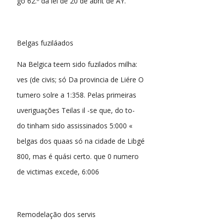
go 62.º da lei de 20 de abrit de AY.
Belgas fuziláados
Na Belgica teem sido fuzilados milha:
ves (de civis; só Da provincia de Liére O
tumero solre a 1:358. Pelas primeiras
uveriguações Teilas il -se que, do to-
do tinham sido assissinados 5:000 «
belgas dos quaas só na cidade de Libgé
800, mas é quási certo. que 0 numero
de victimas excede, 6:006
Remodelação dos servis