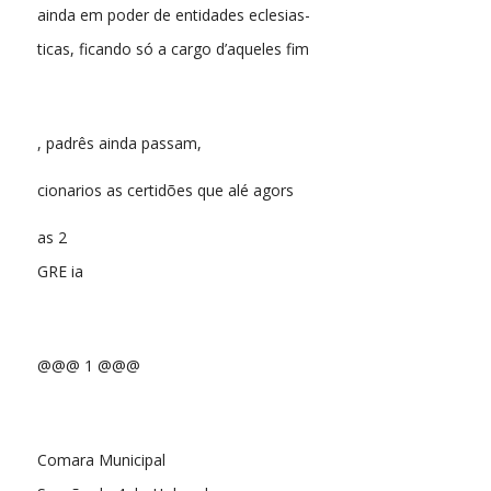
ainda em poder de entidades eclesias-
ticas, ficando só a cargo d’aqueles fim
, padrês ainda passam,
cionarios as certidões que alé agors
as 2
GRE ia
@@@ 1 @@@
Comara Municipal