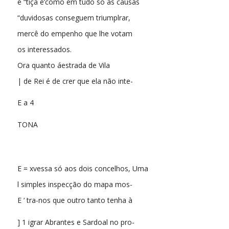
é “tiça e’como em tudo só as causas
“duvidosas conseguem triumplrar,
mercê do empenho que lhe votam
os interessados.
Ora quanto áestrada de Vila
| de Rei é de crer que ela não inte-
E a 4
TONA
E = xvessa só aos dois concelhos, Uma
l simples inspecção do mapa mos-
E ‘ tra-nos que outro tanto tenha à
] 1 igrar Abrantes e Sardoal no pro-