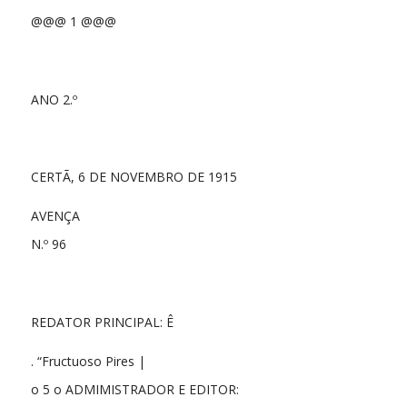
@@@ 1 @@@
ANO 2.º
CERTÃ, 6 DE NOVEMBRO DE 1915
AVENÇA
N.º 96
REDATOR PRINCIPAL: Ê
. “Fructuoso Pires |
o 5 o ADMIMISTRADOR E EDITOR: