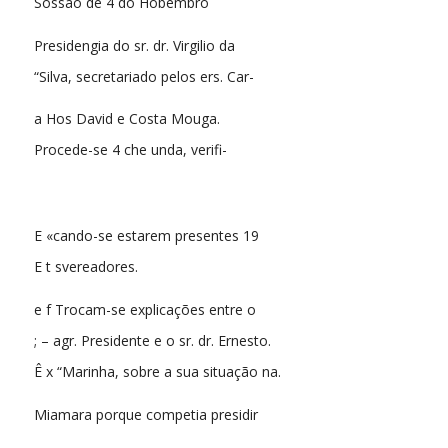
Sossão de 4 do Hobembro
Presidengia do sr. dr. Virgilio da
“Silva, secretariado pelos ers. Car-
a Hos David e Costa Mouga.
Procede-se 4 che unda, verifi-
E «cando-se estarem presentes 19
E t svereadores.
e f Trocam-se explicações entre o
; – agr. Presidente e o sr. dr. Ernesto.
Ê x “Marinha, sobre a sua situação na.
Miamara porque competia presidir