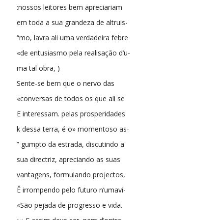
:nossos leitores bem apreciariam
em toda a sua grandeza de altruis-
“mo, lavra ali uma verdadeira febre
«de entusiasmo pela realisação d’u-
ma tal obra, )
Sente-se bem que o nervo das
«conversas de todos os que ali se
E interessam. pelas prosperidades
k dessa terra, é o» momentoso as-
” gumpto da estrada, discutindo a
sua directriz, apreciando as suas
vantagens, formulando projectos,
Ê irrompendo pelo futuro n’umavi-
«São pejada de progresso e vida.