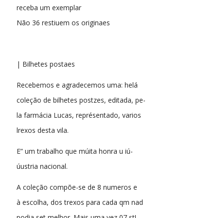
receba um exemplar
Não 36 restiuem os originaes
| Bilhetes postaes
Recebemos e agradecemos uma: helá
coleção de bilhetes postzes, editada, pe-
la farmácia Lucas, représentado, varios
lrexos desta vila.
E” um trabalho que múita honra u iú-
úustria nacional.
A coleção compõe-se de 8 numeros e
à escolha, dos trexos para cada qm nad
podia set melhor. Mais uma vez 07 st!