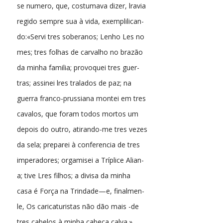
se numero, que, costumava dizer, lravia
regido sempre sua à vida, exemplilican-
do:«Servi tres soberanos; Lenho Les no
mes; tres folhas de carvalho no brazão
da minha familia; provoquei tres guer-
tras; assinei lres tralados de paz; na
guerra franco-prussiana montei em tres
cavalos, que foram todos mortos um
depois do outro, atirando-me tres vezes
da sela; preparei à conferencia de tres
imperadores; orgamisei a Tríplice Alian-
a; tive Lres filhos; a divisa da minha
casa é Força na Trindade—e, finalmen-
le, Os caricaturistas não dão mais -de
tres cabelos à minha cabeça calva.»