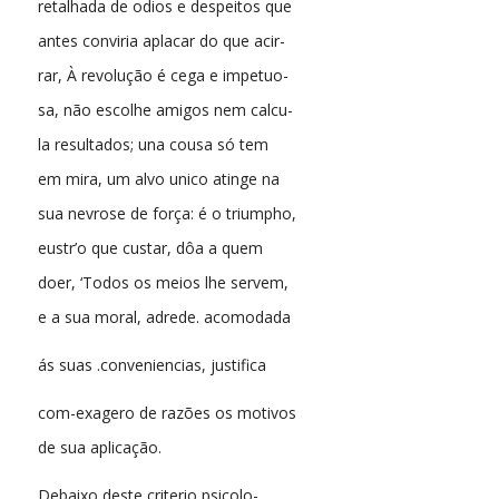
retalhada de odios e despeitos que
antes conviria aplacar do que acir-
rar, À revolução é cega e impetuo-
sa, não escolhe amigos nem calcu-
la resultados; una cousa só tem
em mira, um alvo unico atinge na
sua nevrose de força: é o triumpho,
eustr’o que custar, dôa a quem
doer, ‘Todos os meios lhe servem,
e a sua moral, adrede. acomodada
ás suas .conveniencias, justifica
com-exagero de razões os motivos
de sua aplicação.
Debaixo deste criterio psicolo-