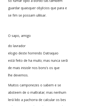
só fumar opio a bordo tas tambem
guardar quaisquer objécios que para e
se fim se possam ulilisar.
O sapo, amigo
do lavrador
elogio deste horrendo Datraquio
está feito de ha muilo; mas nunca serã
de mais inisislir nos bons’s os que
lhe devemos.
Muitos camponezes o sabem e se
absteem de o maltratar; mas nenhum
lerá lido a pachorra de calcular os bes