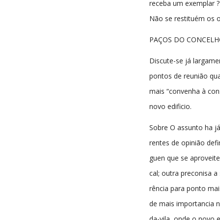
receba um exemplar ?
Não se restituém os o
PAÇOS DO CONCELH
Discute-se já largame
pontos de reunião qua
mais “convenha à con
novo edificio.
Sobre O assunto ha já
rentes de opinião def
guen que se aproveite
cal; outra preconisa a
rência para ponto mais
de mais importancia n
da-vila, onde o novo e