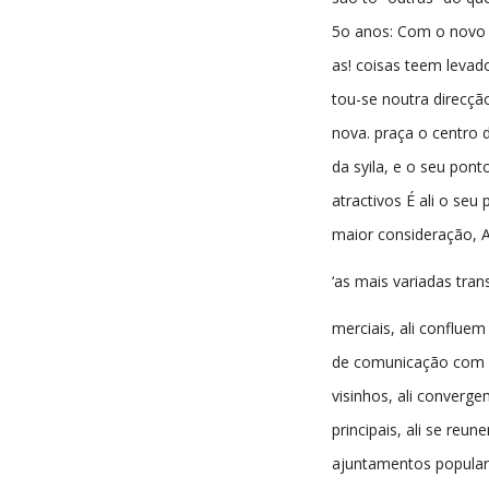
5o anos: Com o novo
as! coisas teem levado
tou-se noutra direcç
nova. praça o centro 
da syila, e o seu pont
atractivos É ali o seu
maior consideração, A
‘as mais variadas tra
merciais, ali confluem
de comunicação com 
visinhos, ali converge
principais, ali se reu
ajuntamentos populares