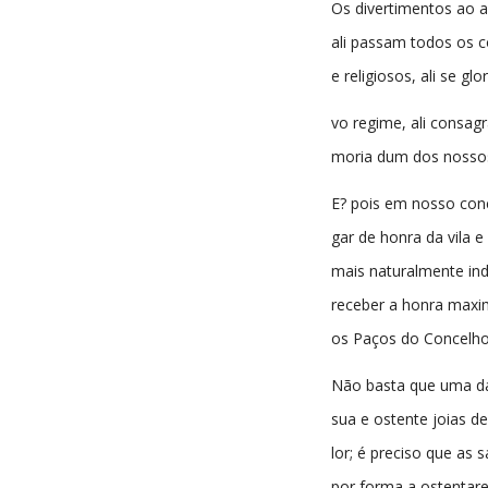
Os divertimentos ao ar
ali passam todos os co
e religiosos, ali se glo
vo regime, ali consa
moria dum dos nosso
E? pois em nosso conc
gar de honra da vila e
mais naturalmente in
receber a honra maxi
os Paços do Concelho
Não basta que uma d
sua e ostente joias de
lor; é preciso que as s
por forma a ostentare