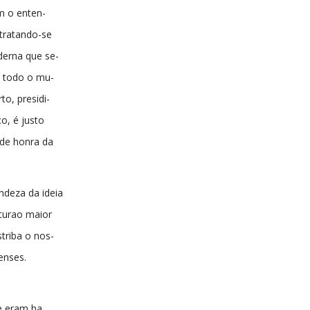
m o enten-
tratando-se
erna que se-
e todo o mu-
to, presidi-
co, é justo
 de honra da
ndeza da ideia
turao maior
triba o nos-
enses.
e eram ha