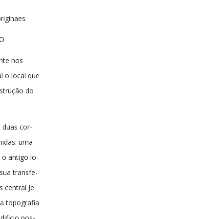
riginaes
O
nte nos
l o local que
strução do
 duas cor-
inidas: uma
 o antigo lo-
 sua transfe-
 central Je
a topografia
dificio pos-