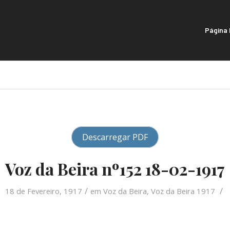
Página I
Descarregar PDF
Voz da Beira nº152 18-02-1917
/
/
18 de Fevereiro, 1917
em
Voz da Beira
,
Voz da Beira 1917