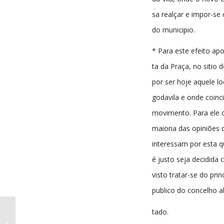
sa realçar e impor-s
do municipio.
* Para este efeito apo
ta da Praça, no sitio 
por ser hoje aquele lo
godavila e onde coinc
movimento. Para ele 
maioria das opiniões 
interessam por esta q
é justo seja decidida c
visto tratar-se do princ
publico do concelho al
tado.
Voz da Beira nº151 11-