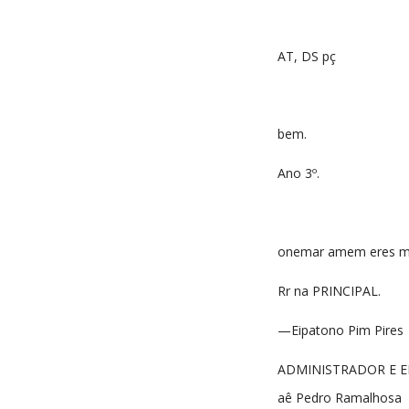
AT, DS pç
bem.
Ano 3º.
onemar amem eres 
Rr na PRINCIPAL.
—Eipatono Pim Pires
ADMINISTRADOR E E
aê Pedro Ramalhosa