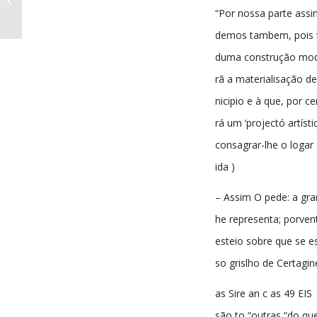
02-1917
“Por nossa parte assi
demos tambem, pois 
duma construção mod
rã a materialisação d
nicipio e à que, por cer
rá um ‘projectó artísti
consagrar-lhe o logar
ida )
– Assim O pede: a gra
he representa; porven
esteio sobre que se es
so grislho de Certagin
as Sire an c as 49 EIS
são to “outras “do qu