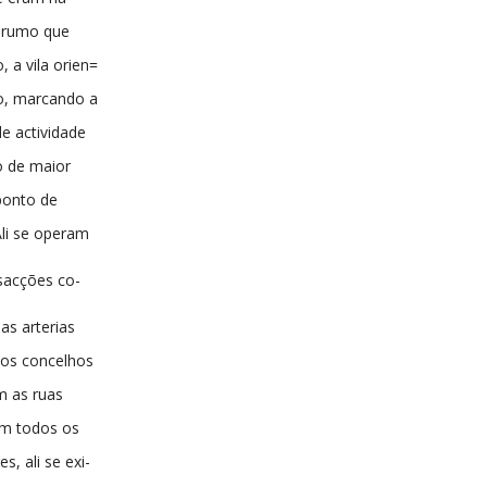
 rumo que
, a vila orien=
ão, marcando a
de actividade
o de maior
 ponto de
li se operam
nsacções co-
 as arterias
os concelhos
m as ruas
nem todos os
, ali se exi-