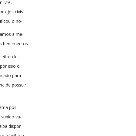
 livre,
rtejos civis
rificou o no-
gramos a me-
s benemeritos.
eito o lu-
 por isso o
dicado para
ma de possuir
.
ama pos-
 subido va-
aiba dispor
m o brilho e