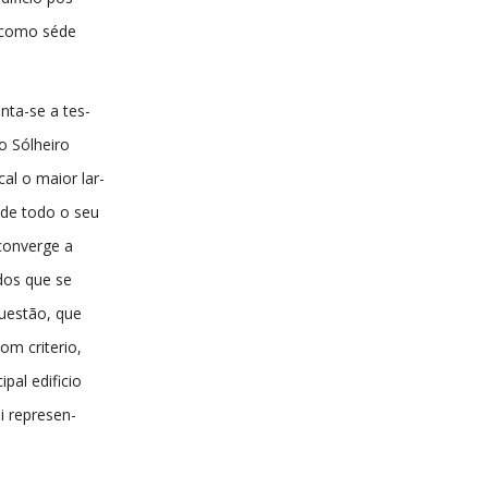
e como séde
nta-se a tes-
do Sólheiro
cal o maior lar-
ide todo o seu
converge a
dos que se
uestão, que
om criterio,
ipal edificio
i represen-