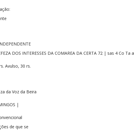
ação:
ente
 INDEPENDENTE
DEFEZA DOS INTERESSES DA COMAREA DA CERTA 72 | sas 4 Co Ta 
rs. Avulso, 30 rs.
za da Voz da Beira
MINGOS |
onvencional
ções de que se