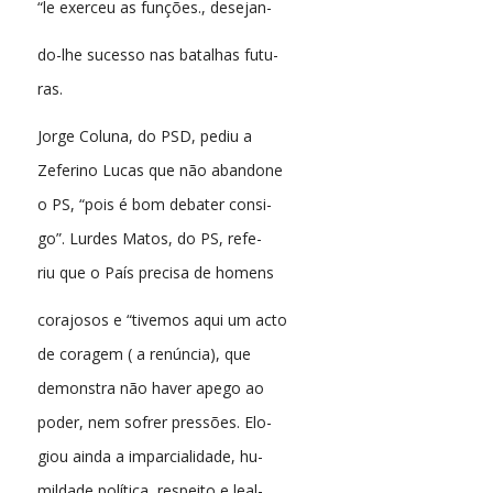
“le exerceu as funções., desejan-
do-lhe sucesso nas batalhas futu-
ras.
Jorge Coluna, do PSD, pediu a
Zeferino Lucas que não abandone
o PS, “pois é bom debater consi-
go”. Lurdes Matos, do PS, refe-
riu que o País precisa de homens
corajosos e “tivemos aqui um acto
de coragem ( a renúncia), que
demonstra não haver apego ao
poder, nem sofrer pressões. Elo-
giou ainda a imparcialidade, hu-
mildade política, respeito e leal-