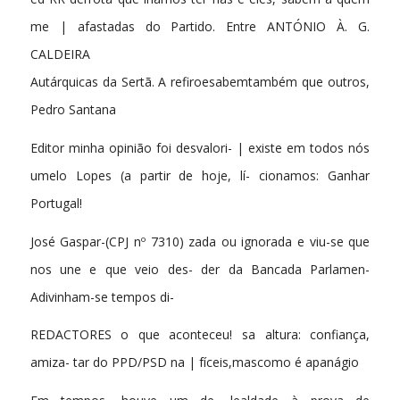
me | afastadas do Partido. Entre ANTÓNIO À. G.
CALDEIRA
Autárquicas da Sertã. A refiroesabemtambém que outros,
Pedro Santana
Editor minha opinião foi desvalori- | existe em todos nós
umelo Lopes (a partir de hoje, lí- cionamos: Ganhar
Portugal!
José Gaspar-(CPJ nº 7310) zada ou ignorada e viu-se que
nos une e que veio des- der da Bancada Parlamen-
Adivinham-se tempos di-
REDACTORES o que aconteceu! sa altura: confiança,
amiza- tar do PPD/PSD na | fíceis,mascomo é apanágio