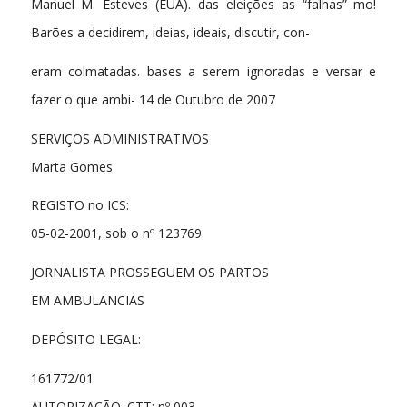
Manuel M. Esteves (EUA). das eleições as “falhas” mo!
Barões a decidirem, ideias, ideais, discutir, con-
eram colmatadas. bases a serem ignoradas e versar e
fazer o que ambi- 14 de Outubro de 2007
SERVIÇOS ADMINISTRATIVOS
Marta Gomes
REGISTO no ICS:
05-02-2001, sob o nº 123769
JORNALISTA PROSSEGUEM OS PARTOS
EM AMBULANCIAS
DEPÓSITO LEGAL:
161772/01
AUTORIZAÇÃO. CTT: nº 003