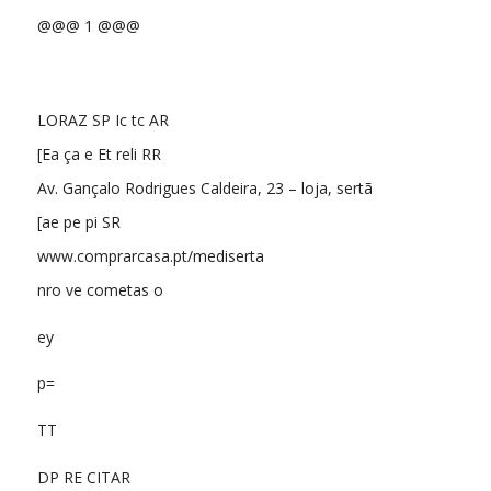
@@@ 1 @@@
LORAZ SP Ic tc AR
[Ea ça e Et reli RR
Av. Gançalo Rodrigues Caldeira, 23 – loja, sertã
[ae pe pi SR
www.comprarcasa.pt/mediserta
nro ve cometas o
ey
p=
TT
DP RE CITAR