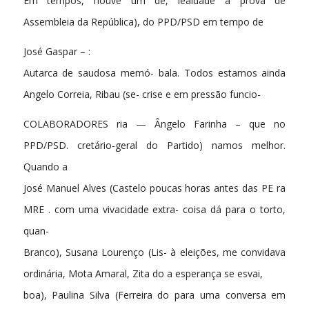
Em tempos, houve um de, lealdade à prova de
Assembleia da República), do PPD/PSD em tempo de
José Gaspar – :
Autarca de saudosa memó- bala. Todos estamos ainda
Angelo Correia, Ribau (se- crise e em pressão funcio-
COLABORADORES ria — Ângelo Farinha – que no
PPD/PSD. cretário-geral do Partido) namos melhor.
Quando a
José Manuel Alves (Castelo poucas horas antes das PE ra
MRE . com uma vivacidade extra- coisa dá para o torto,
quan-
Branco), Susana Lourenço (Lis- à eleições, me convidava
ordinária, Mota Amaral, Zita do a esperança se esvai,
boa), Paulina Silva (Ferreira do para uma conversa em