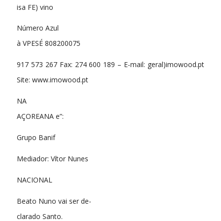
isa FE) vino
Número Azul
à VPESÉ 808200075
917 573 267 Fax: 274 600 189 – E-mail: geral)imowood.pt
Site: www.imowood.pt
NA
AÇOREANA e”:
Grupo Banif
Mediador: Vítor Nunes
NACIONAL
Beato Nuno vai ser de-
clarado Santo.