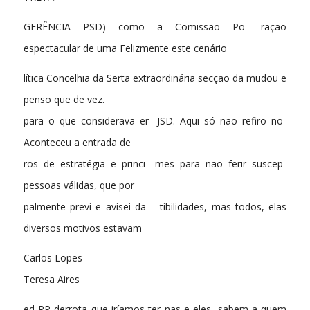
GERÊNCIA PSD) como a Comissão Po- ração
espectacular de uma Felizmente este cenário
lítica Concelhia da Sertã extraordinária secção da mudou e
penso que de vez.
para o que considerava er- JSD. Aqui só não refiro no-
Aconteceu a entrada de
ros de estratégia e princi- mes para não ferir suscep-
pessoas válidas, que por
palmente previ e avisei da – tibilidades, mas todos, elas
diversos motivos estavam
Carlos Lopes
Teresa Aires
ed RR derrota que iríamos ter nas e eles, sabem a quem