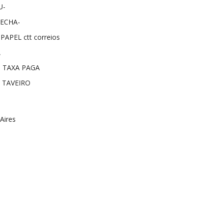
U-
ECHA-
APEL ctt correios
A
|| TAXA PAGA
 TAVEIRO
Aires
s