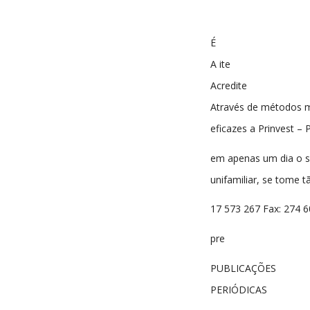
É
A ite
Acredite
Através de métodos m
eficazes a Prinvest – 
em apenas um dia o s
unifamiliar, se tome t
17 573 267 Fax: 274 60
pre
PUBLICAÇÕES
PERIÓDICAS