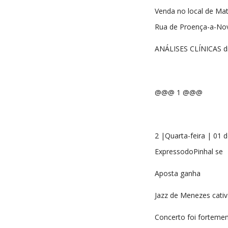
Venda no local de Mate
Rua de Proença-a-Nov
ANÁLISES CLÍNICAS d
@@@ 1 @@@
2 |Quarta-feira | 01 
ExpressodoPinhal se
Aposta ganha
Jazz de Menezes cati
Concerto foi fortemen