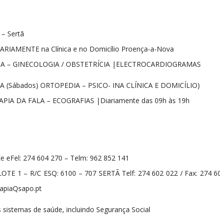
 – Sertã
ARIAMENTE na Clínica e no Domicílio Proença-a-Nova
RIA – GINECOLOGIA / OBSTETRÍCIA |ELECTROCARDIOGRAMAS
IA (Sábados) ORTOPEDIA – PSICO- INA CLÍNICA E DOMICÍLIO)
APIA DA FALA – ECOGRAFIAS |Diariamente das 09h às 19h
e eFel: 274 604 270 – Telm: 962 852 141
E 1 – R/C ESQ: 6100 – 707 SERTÃ Telf: 274 602 022 / Fax: 274 6
rapiaQsapo.pt
sistemas de saúde, incluindo Segurança Social