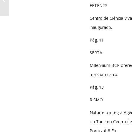
nº241 18-07-2007
EETENTS
Centro de Ciência Viva
inaugurado.
Pág. 11
SERTA
Millennium BCP ofere
mais um carro.
Pág. 13
RISMO
Naturtejo integra Agê
cia Turismo Centro de
Portugal. 8 Ea