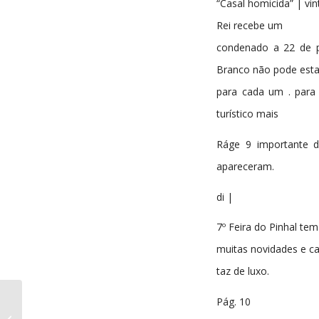
“Casal homicida” | vin
Rei recebe um
condenado a 22 de pr
Branco não pode esta
para cada um . para 
turístico mais
Ráge 9 importante d
apareceram.
di |
7º Feira do Pinhal tem
muitas novidades e ca
taz de luxo.
Pág. 10
Expresso do Pinhal