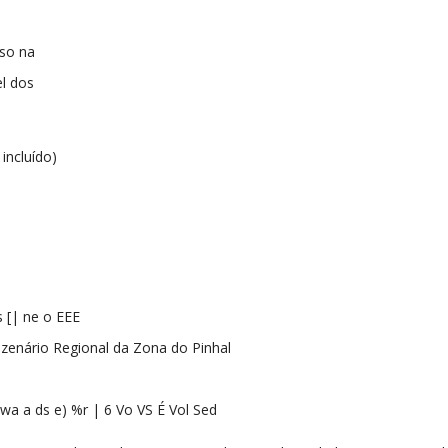
rso na
l dos
 incluído)
 [| ne o EEE
nzenário Regional da Zona do Pinhal
 wa a ds e) %r | 6 Vo VS É Vol Sed