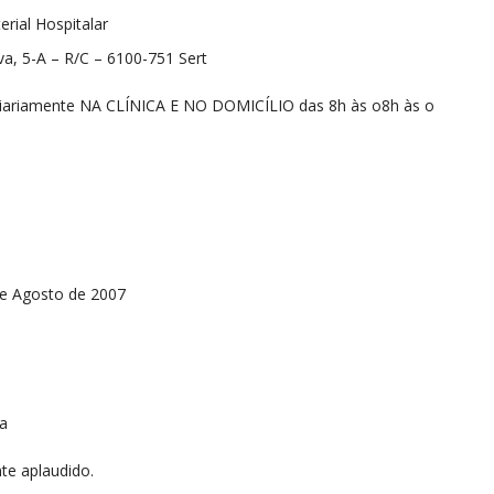
rial Hospitalar
a, 5-A – R/C – 6100-751 Sert
iariamente NA CLÍNICA E NO DOMICÍLIO das 8h às o8h às o
de Agosto de 2007
va
te aplaudido.