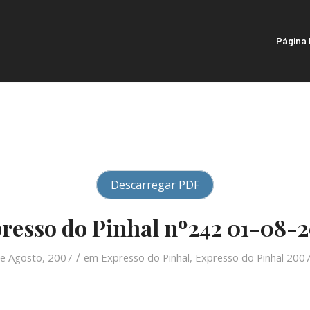
Página I
Descarregar PDF
resso do Pinhal nº242 01-08-
/
de Agosto, 2007
em
Expresso do Pinhal
,
Expresso do Pinhal 200