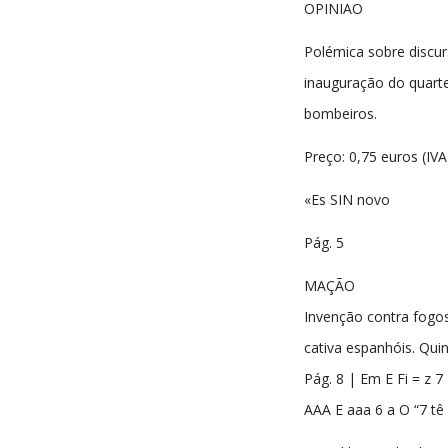
OPINIAO
Polémica sobre discu
inauguração do quarte
bombeiros.
Preço: 0,75 euros (IVA
«Es SIN novo
Pág. 5
MAÇÃO
Invenção contra fogos
cativa espanhóis. Qui
Pág. 8 | Em E Fi = z 7
AAA E aaa 6 a O “7 tê