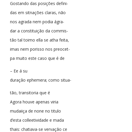
Gostando das posições defini-
das em sitnações claras, não
nos agrada nem podia ágra-
dar a constituição da commis-
tão tal toimo ella se atha feita,
imas nem porisso nos preocet-
pa muito este caso que é de
– Ee á su
duração ephemera; como situa-
tão, transitoria que é
Agora houve apenas viria
mudaiiça de none no titulo
d’esta colleetividade e mada
thais: chatiava-se vervação ce