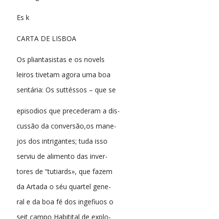
Es k
CARTA DE LISBOA
Os pliantasistas e os novels
leiros tivetam agora uma boa
sentária: Os suttéssos – que se
episodios que precederam a dis-
cussão da conversão,os mane-
jos dos intrigantes; tuda isso
serviu de alimento das inver-
tores de “tutiards», que fazem
da Artada o séu quartel gene-
ral e da boa fé dos ingefiuos o
seit campo Habitital de explo-