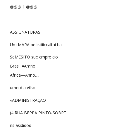
@@@ 1 @@@
ASSIGNATURAS
Um MARA pe lisiiiiccaltai tia
SeMESITO sue cmpre cio
Brasil =Amno,..
Africa—Anno….
umerd a vilso….
«ADMINISTRAÇÃO
(4 RUA BERPA PINTO-SOBRT
ns asididod