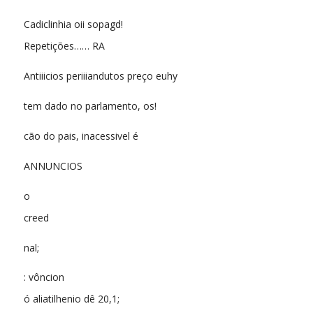
Cadiclinhia oii sopagd!
Repetições…… RA
Antiiicios periiiandutos preço euhy
tem dado no parlamento, os!
cão do pais, inacessivel é
ANNUNCIOS
o
creed
nal;
: vôncion
ó aliatilhenio dê 20,1;