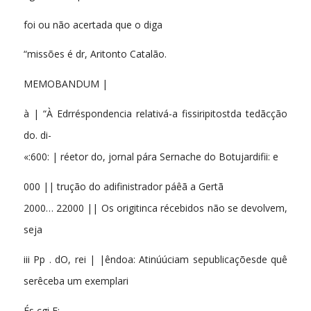
foi ou não acertada que o diga
“missões é dr, Aritonto Catalão.
MEMOBANDUM |
à | “À Edrréspondencia relativá-a fissiripitostda tedãcção
do. di-
«:600: | réetor do, jornal pára Sernache do Botujardifii: e
000 || trução do adifinistrador páêã a Gertã
2000… 22000 || Os origitinca récebidos não se devolvem,
seja
iii Pp . dO, rei | |êndoa: Atinúúciam sepublicaçõesde quê
serêceba um exemplari
És cgi E: