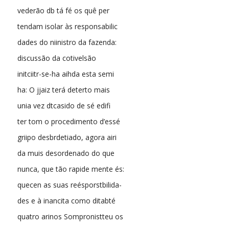
vederão db tá fé os quê per
tendam isolar às responsabilic
dades do niinistro da fazenda:
discussão da cotivelsão
initciitr-se-ha aihda esta semi
ha: O jjaiz terá deterto mais
unia vez dtcasido de sé edifi
ter tom o procedimento d’essé
griipo desbrdetiado, agora airi
da muis desordenado do que
nunca, que tão rapide mente és:
quecen as suas reésporstbilida-
des e à inancita como ditabté
quatro arinos Sompronistteu os