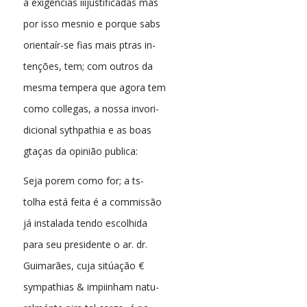
à exigências iiijustificadas mas
por isso mesnio e porque sabs
orientaír-se fias mais ptras in-
tenções, tem; com outros da
mesma tempera que agora tem
como collegas, a nossa invori-
dicional sythpathia e as boas
gtaças da opinião publica:
Seja porem como for; a ts-
tolha está feita é a commissão
já instalada tendo escolhida
para seu presidente o ar. dr.
Guimarães, cuja sitúação €
sympathias & impiinham natu-