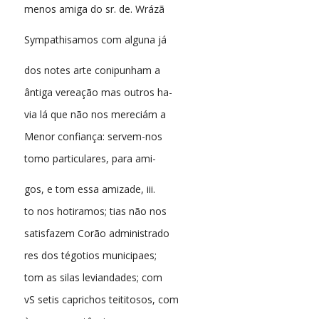
menos amiga do sr. de. Wrázã
Sympathisamos com alguna já
dos notes arte conipunham a
ântiga vereação mas outros ha-
via lá que não nos mereciám a
Menor confiança: servem-nos
tomo particulares, para ami-
gos, e tom essa amizade, iii.
to nos hotiramos; tias não nos
satisfazem Corão administrado
res dos tégotios municipaes;
tom as silas leviandades; com
vS setis caprichos teititosos, com