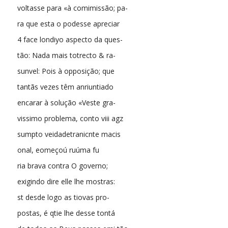
voltasse para «à comimissão; pa-
ra que esta o podesse apreciar
4 face londiyo aspecto da ques-
tão: Nada mais totrecto & ra-
sunvel: Pois à opposição; que
tantãs vezes têm anriuntiado
encarar à solução «Veste gra-
vissimo problema, conto viii agz
sumpto veidadetranicnte macis
onal, eomeçoú ruúma fu
ria brava contra O governo;
exigindo dire elle lhe mostras:
st desde logo as tiovas pro-
postas, é qtie lhe desse tontá