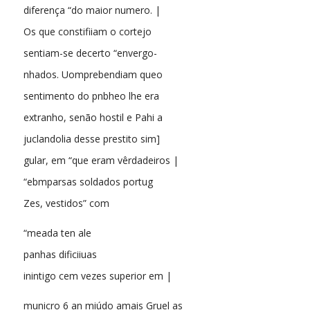
diferença “do maior numero. |
Os que constifiiam o cortejo
sentiam-se decerto “envergo-
nhados. Uomprebendiam queo
sentimento do pnbheo lhe era
extranho, senão hostil e Pahi a
juclandolia desse prestito sim]
gular, em “que eram vêrdadeiros |
“ebmparsas soldados portug
Zes, vestidos” com
“meada ten ale
panhas dificiiuas
inintigo cem vezes superior em |
municro 6 an miúdo amais Gruel as