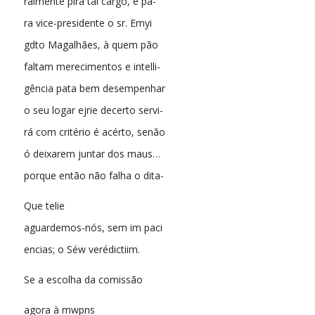
ralménte pira tal cargo, é pa-
ra vice-presidente o sr. Emyi
gdto Magalhães, à quem pão
faltam merecimentos e intelli-
gência pata bem desempenhar
o seu logar ejrie decerto servi-
rá com critério é acérto, senão
ó deixarem juntar dos maus…
porque então não falha o dita-
Que telie
aguardemos-nós, sem im paci
encias; o Séw verédictiim.
Se a escolha da comissão
agora à mwpns