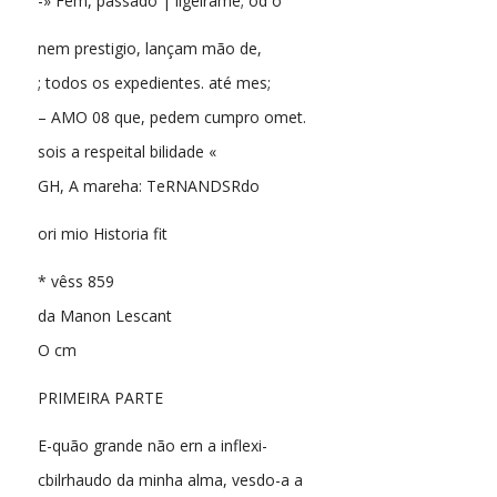
-» Fem, passado | ligeirame; od o
nem prestigio, lançam mão de,
; todos os expedientes. até mes;
– AMO 08 que, pedem cumpro omet.
sois a respeital bilidade «
GH, A mareha: TeRNANDSRdo
ori mio Historia fit
* vêss 859
da Manon Lescant
O cm
PRIMEIRA PARTE
E-quão grande não ern a inflexi-
cbilrhaudo da minha alma, vesdo-a a