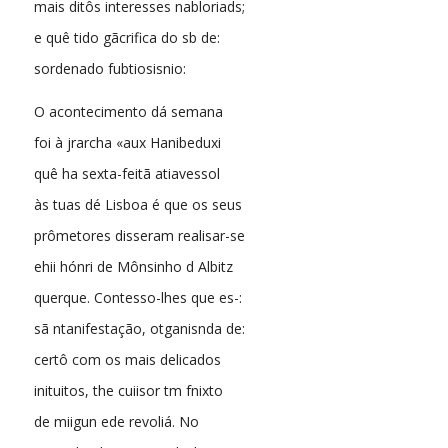
mais ditôs interesses nabloriads;
e quê tido gãcrifica do sb de:
sordenado fubtiosisnio:
O acontecimento dá semana
foi à jrarcha «aux Hanibeduxi
quê ha sexta-feitã atiavessol
às tuas dé Lisboa é que os seus
prômetores disseram realisar-se
ehii hónri de Mônsinho d Albitz
querque. Contesso-lhes que es-:
sã ntanifestação, otganisnda de:
certô com os mais delicados
inituitos, the cuiisor tm fnixto
de miigun ede revoliá. No