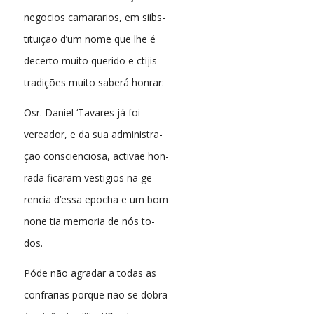
negocios camararios, em siibs-
tituição d’um nome que lhe é
decerto muito querido e ctijis
tradições muito saberá honrar:
Osr. Daniel ‘Tavares já foi
vereador, e da sua administra-
ção conscienciosa, activae hon-
rada ficaram vestigios na ge-
rencia d’essa epocha e um bom
none tia memoria de nós to-
dos.
Póde não agradar a todas as
confrarias porque rião se dobra