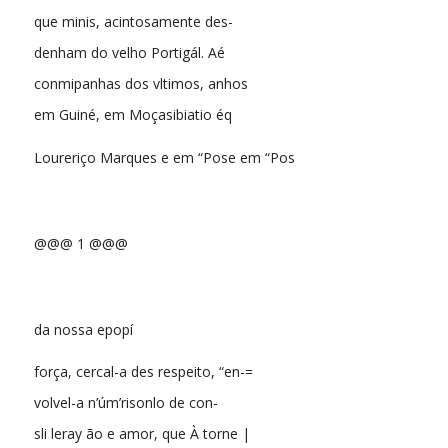
que minis, acintosamente des-
denham do velho Portigál. Aé
conmipanhas dos vltimos, anhos
em Guiné, em Moçasibiatio éq
Loureriço Marques e em “Pose em “Pos
@@@ 1 @@@
da nossa epopí
força, cercal-a des respeito, “en-=
volvel-a n’úm’risonlo de con-
sli leray ão e amor, que À torne |