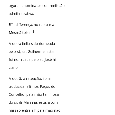
agora denomina-se contmniissão
admiiniatrativa.
B”a differença: no resto é a
Mesmã toisa: Ê
A otitra tinlia-sido riomeada
pelo-st, dr, Guilherme: esta
foi nomicada pelo st: José hi
ciano.
A outrã, à reteação, foi im-
troduzida, alli; nos Paços do
Concelho, pela mão tarinhosa
do sr; dr Marinha; esta; a tom-
missão entra alh pela mão não