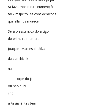
ra fazermos n’este numero; à
tal – respeito, as considerações
que ella nos murece,
Será o assumpto do artigo
do primeiro mumero.
Joaquim Martins da Silva
da admihis- k
nal
– ; o corpe do ji
ou não publ.
i f p
à Assignántes tem