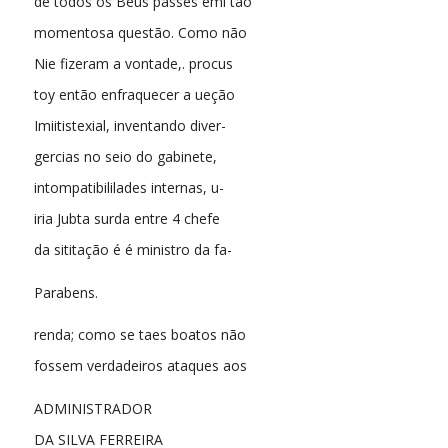
de todos os Beus passes emi tão
momentosa questão. Como não
Nie fizeram a vontade,. procus
toy então enfraquecer a ueção
Imiitistexial, inventando diver-
gercias no seio do gabinete,
intompatibililades internas, u-
iria Jubta surda entre 4 chefe
da sititação é é ministro da fa-
Parabens.
renda; como se taes boatos não
fossem verdadeiros ataques aos
ADMINISTRADOR
DA SILVA FERREIRA