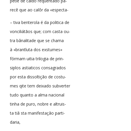
petle de caldo requentado pa-
recê que ao calôr da «especta-
– tiva benterola é da politica de
vonciliátãos que; com casta ou-
tra bânalitade que se chama
à «brantluta dos exstumes»
fórmam uitia trilogia de prin-
siplos astiaticos consagrados
por esta dissoltição de costu-
mes qite tem deixado subverter
tudo quanto a alma nacional
tinha de puro, nobre e altruis-
ta tiã sta manifestação parti-
daria,