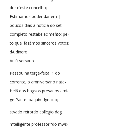
dor n’este concelho;
Estimamos poder dar em |
poucos dias a noticia do set
completo restabelecimefito; pe-
to qual fazémos sinceros votos;
dA dinero
Aniútversario
Passou na terça-feita, 1 do
corrente; o amniversario nata-
Hei6 dos hogsos presados ami-
ge Padte Joaquim Ignacio;
stvado reirordo collegio dag
mtelligênte professor “do mws-