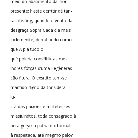
meio do abatimento da: hor
presente; h’este derrttir dé tan-
tas iltisõeg, quando o vento da
desgraça Sopra Cadã dia mais
iuclemenite, derrubando como
que A pia tudo o
qué poleria consfitilir as me-
lhores fótças d’uma Fegêneras
cão fitura; O exsrtito tem-se
mantido digno da tonsidera-
lu-
cta das paixões é à Iiitetesses
miesiuindtos, toda consagrado à
berá geryrr à patria é x tormal:
à respeitada, até megmo pelo?