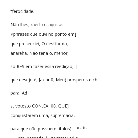
“ferocidade.
Não lhes, raedito . aqui. as
Pphrases que ouvi no ponto em]
que presenciei, O desfilar da,
anareha, Não teria o. menor,
so RES em fazer essa reedição, |
que desejo é, Jaxiar 0, Meu) prosperos e ch
para, Ad
st votesto CONtEA, 08, QUE]
conquistarem uma, supremacia,
para que nãe possuem titulos) | E : É :