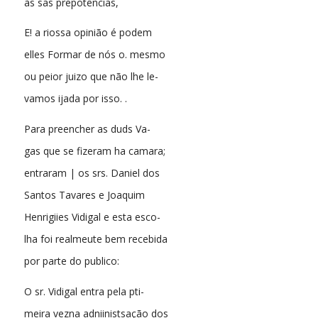
às sas prepotências,
E! a riossa opinião é podem
elles Formar de nós o. mesmo
ou peior juizo que não lhe le-
vamos ijada por isso. .
Para preencher as duds Va-
gas que se fizeram ha camara;
entraram | os srs. Daniel dos
Santos Tavares e Joaquim
Henrigiies Vidigal e esta esco-
lha foi realmeute bem recebida
por parte do publico:
O sr. Vidigal entra pela pti-
meira vezna adniinistsação dos