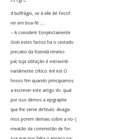
d buffrágio, se à elle 8é Fecof-
rer em boa-fé: ; ;
– A coiisiderir Eonjiinctainente
Goiti estes factos ha o cestado
precatio da fizendá rimiriici-
pal; tuja sititação é extraordi-
nariâmente crítico: éril est O
hosso fim quando principiamos
a escrever este artigo do. qual
por isso démos a epigraphe
que lhe serve de’titulo: divaga-
mos porem demais sobre a no-|
meatão da commistão de for-
sua que nos falta o espaço pa-