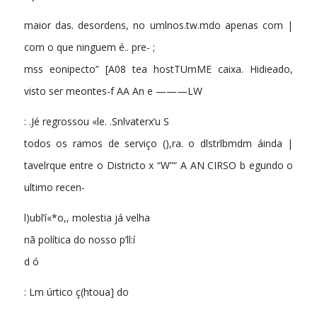
maior das. desordens, no umlnos.tw.mdo apenas com |
com o que ninguem é.. pre- ;
mss eonipecto” [A08 tea hostTUmME caixa. Hidieado,
visto ser meontes-f AA An e ———LW
: .Jé regrossou «le. .Snlvaterx’u S
todos os ramos de serviço (),ra. o dlstrlbmdm áinda |
tavelrque entre o Districto x “W”“ A AN CIRSO b egundo o
ultimo recen-
l)ubl’í«*o,, molestia já velha
nã política do nosso p’ll:í
d ó
: Lm úrtico ç(htoua] do