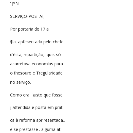
‘ [*N
SERVIÇO-POSTAI,
Por portaria de 17 a
$la, apfesentada pelo chefe
d’ésta, repartição,. que, só
acarretava economias para
o thesouro e Tregularidade
no serviço.
Como era _)usto que fosse
j attendida e posta em prati-
ca à reforma apr resentada.,
e se prestasse . alguma at-