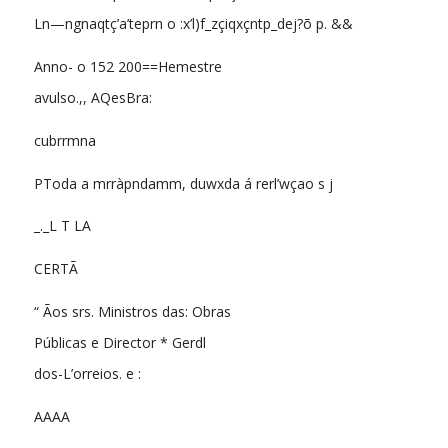
Ln—ngnaqtç’a’teprn o :x’l)f_zçiqxçntp_dej?õ p. &&
Anno- o 152 200==Hemestre
avulso.,, AQesBra:
cubrrmna
PToda a mrràpndamm, duwxda á rerl’wçao s j
_._L T LA
CERTÃ
“ Ãos srs. Ministros das: Obras
Públicas e Director * Gerdl
dos-L’orreios. e :
AAAA