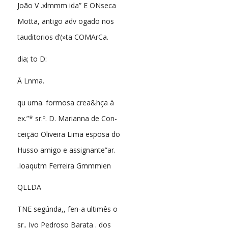
João V .xlmmm ida” E ONseca
Motta, antigo adv ogado nos
tauditorios d’(»ta COMArCa.
dia; to D:
Ã Lnma.
qu uma. formosa crea&hça à
ex.”* sr.º. D. Marianna de Con-
ceição Oliveira Lima esposa do
Husso amigo e assignante”ar.
.Ioaqutm Ferreira Gmmmien
QLLDA
TNE segúnda,, fen-a ultimês o
sr.. Ivo Pedroso Barata . dos