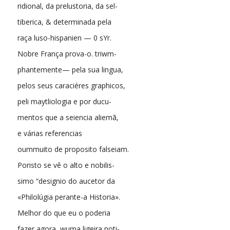
ridional, da prelustoria, da sel-
tiberica, & determinada pela
raça luso-hispanien — 0 sYr.
Nobre França prova-o. triwm-
phantemente— pela sua lingua,
pelos seus caraciéres graphicos,
peli maytliologia e por ducu-
mentos que a seiencia aliemã,
e várias referencias
oummuito de proposito falseiam.
Poristo se vê o alto e nobilis-
simo “designio do aucetor da
«Philolúgia perante-a Historia».
Melhor do que eu o poderia
fazer agora, wuma ligeira noti-