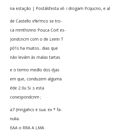
na estação | Postáld’esta vil- i drogam Pcqucno, e al
de Castello x%r’mco se tro-
ca mmthsnno Pouca Cort es-
)ondcncm com o de Leirin T
p01s ha muitos.. dias que
não levám às malas tartas
e o termo medlo dos djas
em que, conduzem alguma
éde 2 0u Si .s esta
conespondcnm ;
a7 (mngahcs e sua. ex * fa-
nulia.
EAA o RRA A LMA