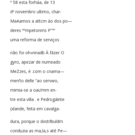
º 58 esta forháa, de 13
dª novembro ultimo, char-
MaAamos a attcm ào dos po—
deres ªºmpetonms P'”ª’
uma reforma de serviços
não foi oh«nnadb À fázer O
gyro, apezar de numeado
MeZzes, é .com o cnama—
men’to delle “ao servwo,
mimia-se a oau’mm en-
tre esta villa . e Pedrogáinte
(xlande, feita em cavalga-
dura, porque o dxstrlbuldm
conduzia as ma,la,s até Pe—