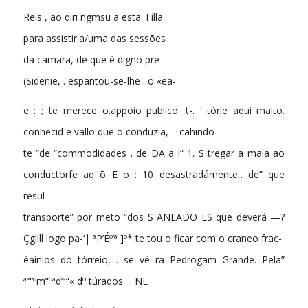
Reis , ao diri ngmsu a esta. Fílla
para assistir.a/uma das sessões
da camara, de que é digno pre-
(Sidenie, . espantou-se-lhe . o «ea-
e : ; te merece o.appoio publico. t-. ‘ tórle aqui maito.
conhecid e vallo que o conduzia, – cahindo
te “de “commodidades . de DA a l“ 1. S tregar a mala ao
conductorfe aq õ E o : 10 desastradámente,. de” que
resul-
transporte” por meto “dos S ANEADO ES que deverá —?
Çgllll logo pa-‘| ªP’Éº’ª ]º* te tou o ficar com o craneo frac-
éainios dó tórreio, . se vê ra Pedrogam Grande. Pela”
ª’“’ºm“ºªd’ª“« dº túrados. .. NE