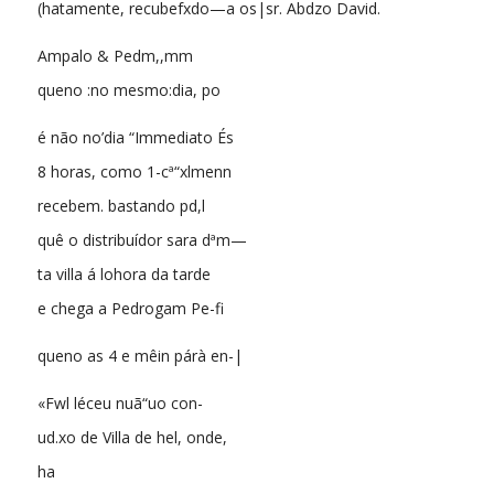
(hatamente, recubefxdo—a os|sr. Abdzo David.
Ampalo & Pedm,,mm
queno :no mesmo:dia, po
é não no’dia “Immediato És
8 horas, como 1-cª“xlmenn
recebem. bastando pd,l
quê o distribuídor sara dªm—
ta villa á lohora da tarde
e chega a Pedrogam Pe-fi
queno as 4 e mêin párà en-|
«Fwl léceu nuã“uo con-
ud.xo de Villa de hel, onde,
ha