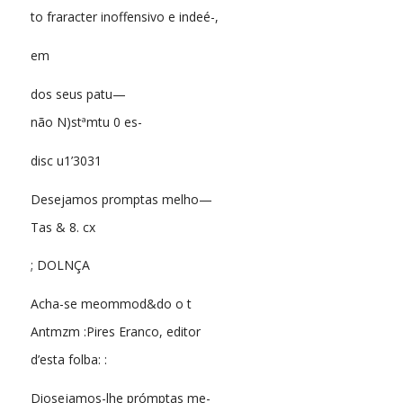
to fraracter inoffensivo e indeé-,
em
dos seus patu—
não N)stªmtu 0 es-
disc u1’3031
Desejamos promptas melho—
Tas & 8. cx
; DOLNÇA
Acha-se meommod&do o t
Antmzm :Pires Eranco, editor
d’esta folba: :
Diosejamos-lhe prómptas me-