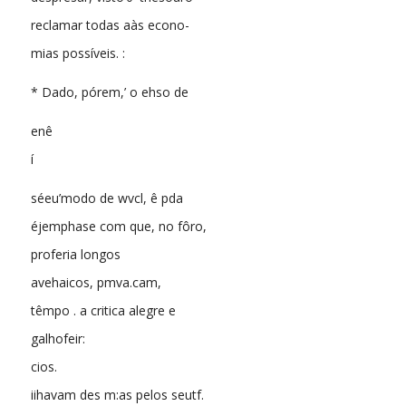
reclamar todas aàs econo-
mias possíveis. :
* Dado, pórem,’ o ehso de
enê
í
séeu’modo de wvcl, ê pda
éjemphase com que, no fôro,
proferia longos
avehaicos, pmva.cam,
têmpo . a critica alegre e
galhofeir:
cios.
iihavam des m:as pelos seutf.