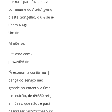
dor rural para fazer servi-
co-mnume dos’ três” gvmq
d este Gongelho, q u € se a-
uhdm NAgOS.
Um de
Mmõe-se:
S ‘ª’ºvroa com-
pnwavõ% de
“À economia coniíá mu-|
dança do serviço não
gmnde no entantolia úma
diminuição, de 69:350 reisJa
annúaes, que não.: é pará
despresar, visto’0′ thesouro