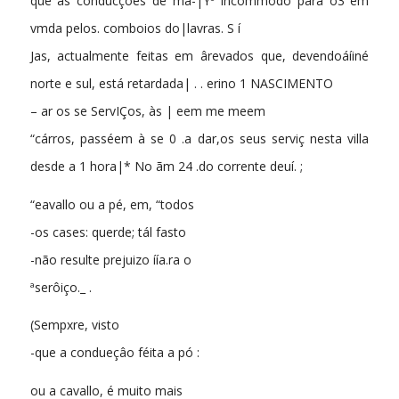
que as conducções de ma-|Yº incommodo para o3 em
vmda pelos. comboios do|lavras. S í
Jas, actualmente feitas em ârevados que, devendoáíiné
norte e sul, está retardada| . . erino 1 NASCIMENTO
– ar os se ServIÇos, às | eem me meem
“cárros, passéem à se 0 .a dar,os seus serviç nesta villa
desde a 1 hora|* No ãm 24 .do corrente deuí. ;
“eavallo ou a pé, em, “todos
-os cases: querde; tál fasto
-não resulte prejuizo íía.ra o
ªserôiço._ .
(Sempxre, visto
-que a condueçâo féita a pó :
ou a cavallo, é muito mais