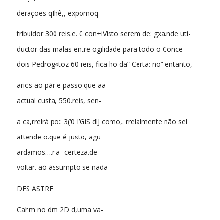
derações qIhê,, expomoq
tribuidor 300 reis.e. 0 con+iVisto serem de: gxa.nde uti-
ductor das malas entre ogilidade para todo o Conce-
dois Pedrog«toz 60 reis, fica ho da” Certã: no” entanto,
arios ao pár e passo que aã
actual custa, 550.reis, sen-
a ca,rrelrà po:: 3(‘0 I’GIS dlJ como,. rrelalmente não sel
attende o.que é justo, agu-
ardamos….na -certeza.de
voltar. aó ássúmpto se nada
DES ASTRE
Cahm no dm 2D d,uma va-