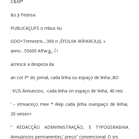
C&M*
&s Ji Feúnsa
PUBUCAÇUFS o mbus Vu
GOO=Trimestre,..:300 n ,ÉFOLIIA IRÍPARCIUJL »
anno…55000 Afrw:g,, Í !
acresce a despeza da
an cor Pº do jornal, cada linha ou espaço de linha:.;8O
: lrLlS Ánnuncios, -cada linha on espaço de’ linha, 40 reis
‘ – irmvaceço mee * iRep cada Jinha ouespaço de linhai,
20 veises=
“ REDACÇÃO ADMVINISTRAÇÃO, E TYPOGSRABHIA
Annuúncios permanentes,’ preço” convencional. O srs