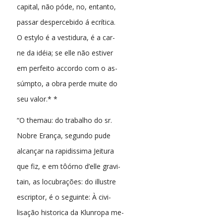
capital, não póde, no, entanto,
passar despercebido á ecrítica.
O estylo é a vestidura, é a car-
ne da idéia; se elle não estiver
em perfeito accordo com o as-
súmpto, a obra perde muite do
seu valor.* *
“O themau: do trabalho do sr.
Nobre Erança, segundo pude
alcançar na rapidissima Jeitura
que fiz, e em tôórno d’elle gravi-
tain, as locubrações: do illustre
escriptor, é o seguinte: À civi-
lisação historica da Klunropa me-