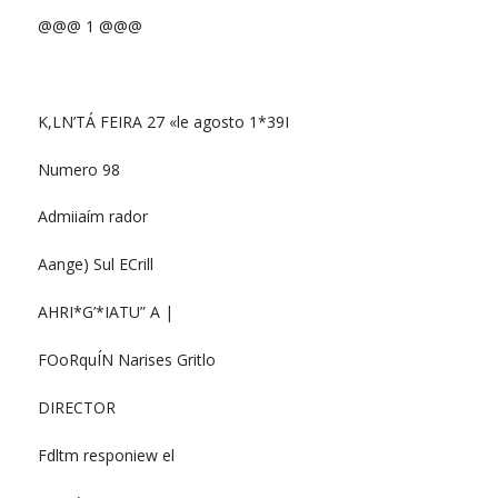
@@@ 1 @@@
K,LN’TÁ FEIRA 27 «le agosto 1*39I
Numero 98
Admiiaím rador
Aange) Sul ECrill
AHRI*G’*IATU” A |
FOoRquÍN Narises Gritlo
DIRECTOR
Fdltm responiew el