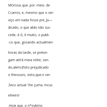
MOrosa..que. por. meio. de
Ccarros; e, mesmo que o ser-
viço em nada fosse pre_]u—
dicado, o que aliás não suc-
cede, é-0, é muito, o publi-
-co que, gosando actualmen-
horas da tarde, se prelon-
gam até’á meia nóite, sen-
do,alem;d’isto prejudicado
o thesouro, visto,que.o ser-
;Ívico actual 1he çuma. mcus
inheiro!
.Hoje que. o n*ovbrno