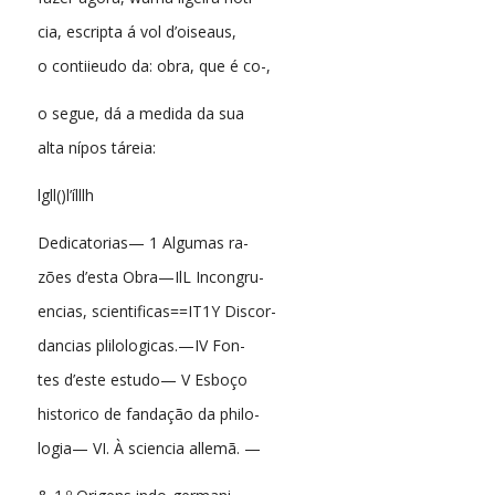
cia, escripta á vol d’oiseaus,
o contiieudo da: obra, que é co-,
o segue, dá a medida da sua
alta nípos táreia:
lgll()l’ílllh
Dedicatorias— 1 Algumas ra-
zões d’esta Obra—IlL Incongru-
encias, scientificas==IT1Y Discor-
dancias plilologicas.—IV Fon-
tes d’este estudo— V Esboço
historico de fandação da philo-
logia— VI. À sciencia allemã. —