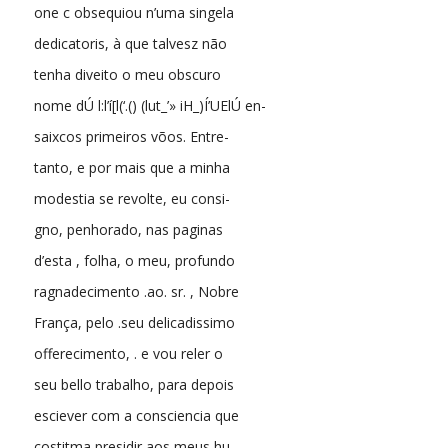
one c obsequiou n’uma singela
dedicatoris, à que talvesz não
tenha diveito o meu obscuro
nome dÚ l:l’í[l(‘.() (lut_’» iH_)Í’UElÚ en-
saixcos primeiros võos. Entre-
tanto, e por mais que a minha
modestia se revolte, eu consi-
gno, penhorado, nas paginas
d’esta , folha, o meu, profundo
ragnadecimento .ao. sr. , Nobre
França, pelo .seu delicadissimo
offerecimento, . e vou reler o
seu bello trabalho, para depois
esciever com a consciencia que
costitma presidir aos meus hu-