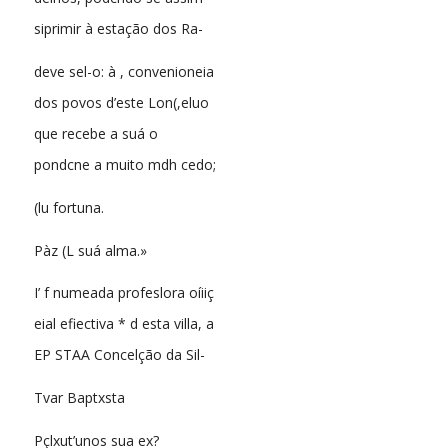
siprimir à estação dos Ra-
deve sel-o: à , convenioneia
dos povos d’este Lon(,eluo
que recebe a suá o
pondcne a muito mdh cedo;
(lu fortuna.
Pàz (L suá alma.»
I’ f numeada profeslora oíiiç
eial efiectiva * d esta villa, a
EP STAA Concelção da Sil-
Tvar Baptxsta
Pçlxut’unos sua ex?