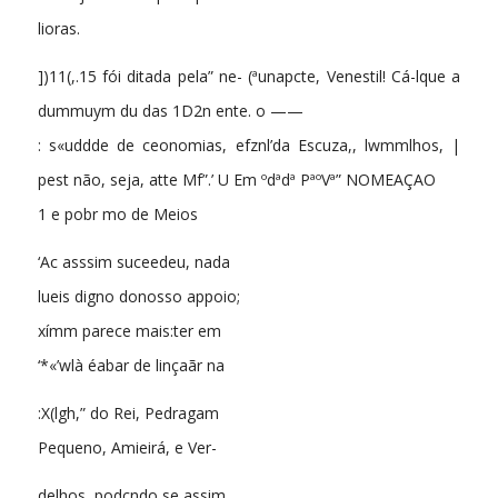
lioras.
])11(,.15 fói ditada pela” ne- (ªunapcte, Venestil! Cá-lque a
dummuym du das 1D2n ente. o ——
: s«uddde de ceonomias, efznl’da Escuza,, lwmmlhos, |
pest não, seja, atte Mf”.’ U Em ºdªdª PªºVª” NOMEAÇAO
1 e pobr mo de Meios
‘Ac asssim suceedeu, nada
lueis digno donosso appoio;
xímm parece mais:ter em
‘*«’wlà éabar de linçaãr na
:X(lgh,” do Rei, Pedragam
Pequeno, Amieirá, e Ver-
delhos, podcndo se assim