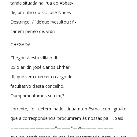
tanda situada na: rua do Abbas-
de, um filho do sr.: José Nunes
Destrinço, / “de’que rvesultou : fi-
car em perigo de. vrdn.
CHEGADA
Chegou à esta v’llla o dti
25 o ar. dr, José Carlos Ehrhar-
dt, que vem exercer o cargo de
facultativo d’esta concelho. .
Oumpnmehtnmos sua ex,?.
corrente, foi. determinado, tinua na mêsma, com gra-lto
que a correspondencia ‘produmrem às nossas pa—. Said
– —-——-————-—ª———*—w—-——.—-—.—