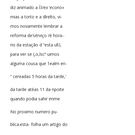
diz animado a Í:l/ex ‘econo«
mias a torto e a dlrelto, vi-
mos novamente lembrar a
reforma de’sérviço /é hora-.
rio da estação d “esta ull.l,
para ver se (,o,lscº uimos
alguma cousa que 1ealm en-
“ cereadas 5 horas da tarde,’
da tarde atéas 11 da npoite
quando podia sahir imme
No proximo numero pu-
blica.esta- folha um artigo do