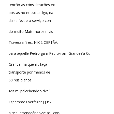
tenção as cónsiderações ex-
postas no nosso artlgo, na-
da se fez, e o serviço con-
do muito Mais morosa, vis-
Travessa l’ires, N’IC2-CERTÃA.
para aquelle Pedro gam Pedro«ram Grandee’a Cu—
Grande, ha quem . faça
transporte por menos de
60 reis diarios.
Assim: pelcebendoo dxqí
Espemmos verfazer j jus-
á tiça, attendeéndo-se ás. .con-