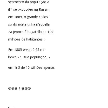
seamento da populaçao a
(l“ª se pxopcdeu na Russm,
em 1889, o grande collos-
so do norte tinha n’aquella
2a jepoca à bagatella de 109
milhões de habitantes. :
Em 1885 erva dê 65 mi-
lhões 2/ , sua população, «
em 1( 3 de 15 wilhões apenas.
@@@ 1 @@@