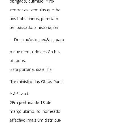
obrigado, dufmluo, * re-
«eorrer asazemulas que. ha
uns bohs annos, pareciam
ter. passado. á historia,.on
—Dos cau’os»e;peu&es, para
o que nem todos estão ha-
bilitados.
‘Esta portaria, diz e ilhs-
“tre ministro das Obras Pun-‘
é á * .v u t
2Em portaria de 18 .de
março ultimo, foi nomeado
effecfivo! mais úm distr ibui-