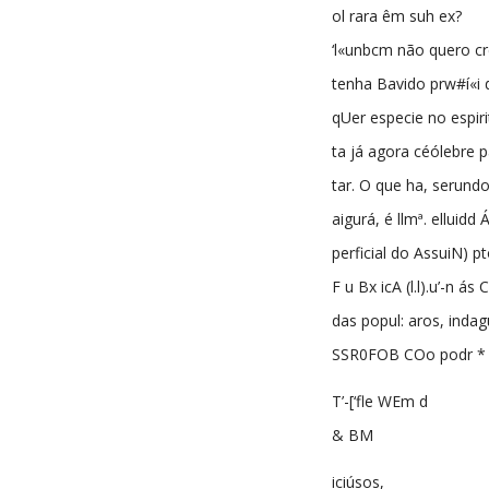
ol rara êm suh ex?
‘l«unbcm não quero cre
tenha Bavido prw#í«i de
qUer especie no espiri
ta já agora céólebre 
tar. O que ha, serund
aigurá, é llmª. elluidd
perficial do AssuiN) pt
F u Bx icA (l.l).u’-n á
das popul: aros, inda
SSR0FOB COo podr *
T’-[‘fle WEm d
& BM
iciúsos,