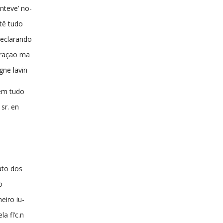
nteve’ no-
tê tudo
declarando
araçao ma
gne lavin
 em tudo
 sr. en
eato dos
o
eiro iu-
a fl’c.n