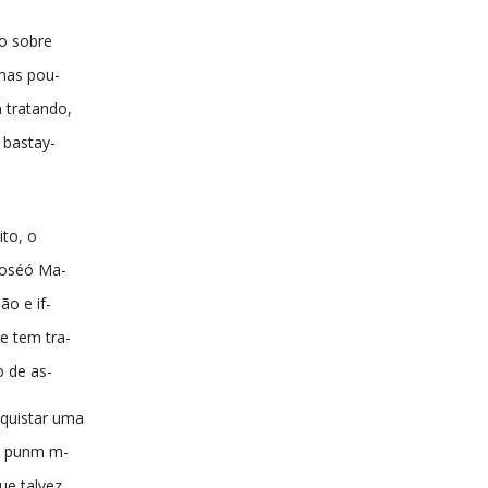
ugo sobre
mas pou-
 tratando,
. bastay-
to, o
 Joséó Ma-
ão e if-
e tem tra-
 de as-
nquistar uma
to punm m-
ue talvez