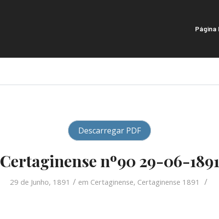
Página I
Descarregar PDF
Certaginense nº90 29-06-189
/
/
29 de Junho, 1891
em
Certaginense
,
Certaginense 1891