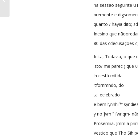
06-1891
na sessão seguinte u i
bremente e digsomen
quanto / hayia dito; s
Inesino que nãoored
80 das cdecusações c
feita, Todavia, o que
isto/ me parec ) que 0
ih cestá mitida
itfornmndo, do
tal eelebrado
e bem l’,nhh.í*’ syndi
y no ]vm ” fwnqm- nã
Prósemiiá, Jmm á prim
Vestido que Tho Sih pel