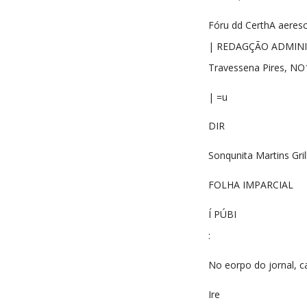
Fóru dd CerthA aeresce 
| REDAGÇÃO ADMINI
Travessena Pires, N
| =u
DIR
Sonqunita Martins Gril
FOLHA IMPARCIAL
Í PÚBI
:
No eorpo do jornal, c
Ire