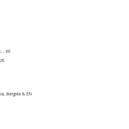
 .. 60
il,
ia, durigida & EN