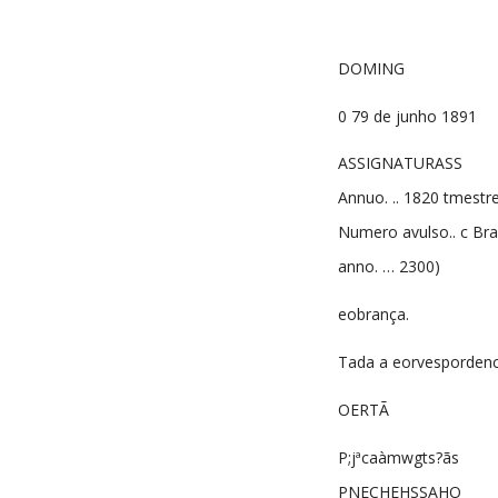
DOMING
0 79 de junho 1891
ASSIGNATURASS
Annuo. .. 1820 tmestre,
Numero avulso.. c Braz
anno. … 2300)
eobrança.
Tada a eorvespordenc
OERTÃ
P;jªcaàmwgts?ãs
PNECHEHSSAHO