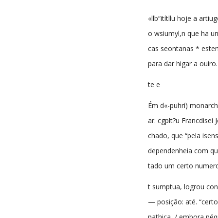
«llb“itítllu hoje a arti
o wsiumyl,n que ha u
cas seontanas * esten
para dar higar a ouiro
te e
Ém d«-puhrí) monarchi
ar. cgplt?u Francdisei
chado, que “pela isens
dependenheia com qu
tado um certo numero
t sumptua, logrou co
— posição: até. “cer
pathica, / embora péq