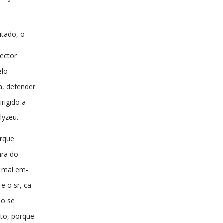
tado, o
vector
elo
a, defender
irigido a
 lyzeu.
orque
nra do
; mal em-
e o sr, ca-
ão se
to, porque