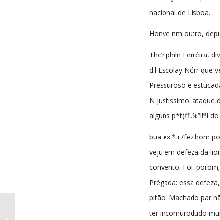
nacional de Lisboa.
Honve nm outro, depu
Thc’nphiln Ferréira, di
d:l Escolay Nórr que v
Pressuroso é estucad
N justissimo. ataque d
alguns p*t)ff..%”l!’ªl do
bua ex.* i /fez:hom p
veju em defeza da lio
convento. Foi, poróm
Prégada: essa defeza, 
pitão. Machado par n
ter incomurodudo mui
Certaginense nº89 18-