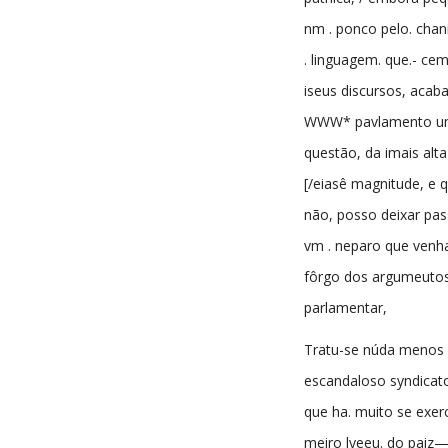
nm . ponco pelo. chan
. linguagem. que.- ce
iseus discursos, acaba
WWW* pavlamento 
questão, da imais alt
[/eiasê magnitude, e q
não, posso deixar pa
vm . neparo que venh
fôrgo dos argumeutos 
parlamentar,
Tratu-se núda menos
escandaloso syndicato 
que ha. muito se exerc
meiro lyeeu. do paiz—