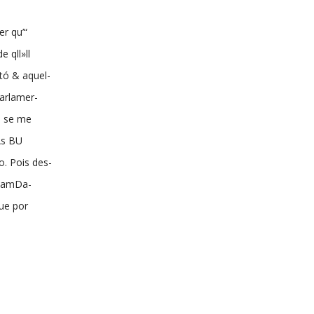
r qu’“
 qll»ll
tó & aquel-
parlamer-
o se me
 Ás BU
o. Pois des-
s CamDa-
gue por