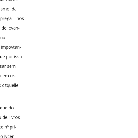
ismo. da
mprega = nos
 de levan-
uma
a impovtan-
ue por isso
ssar sem
a em re-
d’tquelle
 que do
de. livros
e nº pri-
o lycen