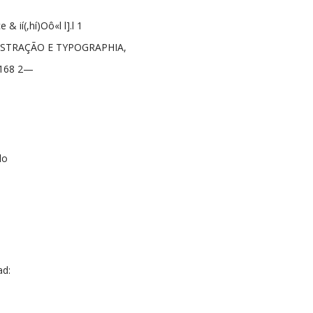
& ií(,hí)Oô«l l].l 1
STRAÇÃO E TYPOGRAPHIA,
O168 2—
lo
ad: