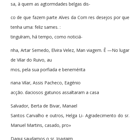
sa, à quem as agtormdades belgas dis-
co de que fazem parte Alves da Com res desejos por que
tenha uma: feliz sames. :
tingulram, há tempo, como noticiá-
nha, Artar Semedo, Elvira Velez, Man viagem. Ê —No lugar
de Vilar do Ruivo, au
mos, pela sua porfiada e benemérita
riana Vilar, Assis Pacheco, Eagénio
acção. daciosos gatunos assaltaram a casa
Salvador, Berta de Bivar, Manael
Santos Carvalho e outros, Helga Li- Agradecimento do sr.
Manuel Martins, casado, pro»
Daqui saudamos o sr. Joagaim