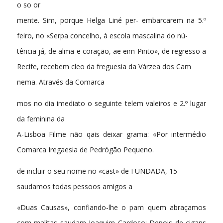
o so or
mente. Sim, porque Helga Liné per- embarcarem na 5.º
feiro, no «Serpa concelho, à escola mascalina do nú-
tência já, de alma e coração, ae eim Pinto», de regresso a
Recife, recebem cleo da freguesia da Várzea dos Cam
nema. Através da Comarca
mos no dia imediato o seguinte telem valeiros e 2.º lugar
da feminina da
A-Lisboa Filme não qais deixar grama: «Por intermédio
Comarca Iregaesia de Pedrógão Pequeno.
de incluir o seu nome no «cast» de FUNDADA, 15
saudamos todas pessoos amigos a
«Duas Causas», confiando-lhe o pam quem abraçamos
com malitas saudam Joaquim Cardoso; Depois de cigans