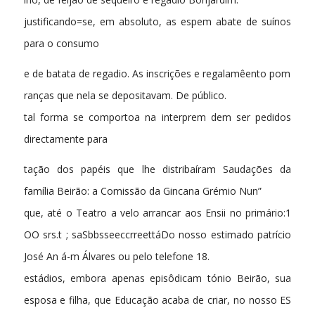
justificando=se, em absoluto, as espem abate de suínos
para o consumo
e de batata de regadio. As inscrições e regalamêento pom
ranças que nela se depositavam. De público.
tal forma se comportoa na interprem dem ser pedidos
directamente para
tação dos papéis que lhe distribaíram Saudações da
família Beirão: a Comissão da Gincana Grémio Nun”
que, até o Teatro a velo arrancar aos Ensii no primário:1
OO srs.t ; saSbbsseeccrreettáDo nosso estimado patrício
José An á-m Álvares ou pelo telefone 18.
estádios, embora apenas episôdicam tónio Beirão, sua
esposa e filha, que Educação acaba de criar, no nosso ES