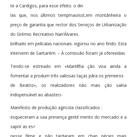
te a Cardigos, para esse efeito. o din
las que, nos últimos tempmaoisst,em montânheira o
preço de garantia que rector dos Serviços de Urbanização
do Grémio Recreativo Nan’Álvares.
brilhado em pelícalas nacionais. vigorou no ano findo. Esta
intervenn de Santarém. – Á comissão foram já ofereeidas
Tendo-se estreado em «Mantllha ção visa ainda a
fomentar a produm três valiosas taças pãra os primeiros
de Beatriz», os realizadores não mais ção saína
indispensável ao abasteci-
Manifesto de produção agricola classificados :
esqueceram a saa presença gentil mento do mercado e a
saprir as es=
nesse filme e não tardaram em chan pécies mais