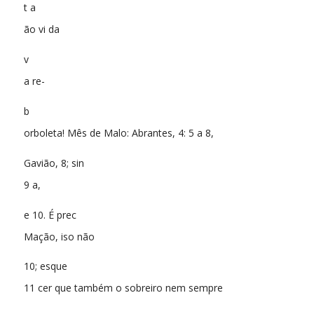
t a
ão vi da
v
a re-
b
orboleta! Mês de Malo: Abrantes, 4: 5 a 8,
Gavião, 8; sin
9 a,
e 10. É prec
Mação, iso não
10; esque
11 cer que também o sobreiro nem sempre