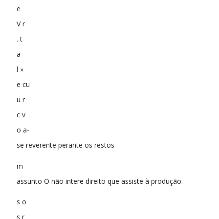
e
V r
. t
ã
l »
e cu
u r
c v
o a-
se reverente perante os restos
m
assunto O não intere direito que assiste à produção.
s o
s r