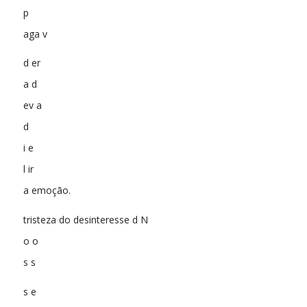
p
aga v
d er
a d
ev a
d
i e
l ir
a emoção.
tristeza do desinteresse d N
o o
s s
s e