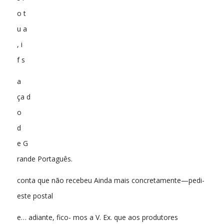
o t
u a
, i
f s
a
ça d
o
d
e G
rande Portaguês.
conta que não recebeu Ainda mais concretamente—pedi-
este postal
e… adiante, fico- mos a V. Ex. que aos produtores