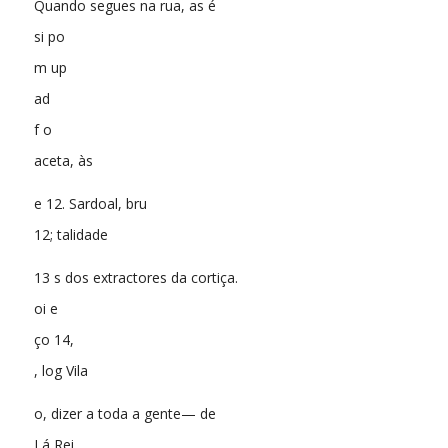
Quando segues na rua, as é
si po
m up
ad
f o
aceta, às
e 12. Sardoal, bru
12; talidade
13 s dos extractores da cortiça.
oi e
ço 14,
, log Vila
o, dizer a toda a gente— de
Lá Rei,