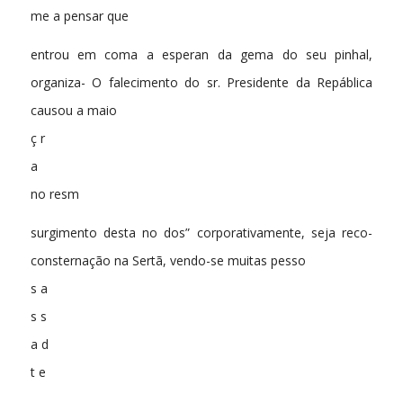
me a pensar que
entrou em coma a esperan da gema do seu pinhal,
organiza- O falecimento do sr. Presidente da Repáblica
causou a maio
ç r
a
no resm
surgimento desta no dos” corporativamente, seja reco-
consternação na Sertã, vendo-se muitas pesso
s a
s s
a d
t e