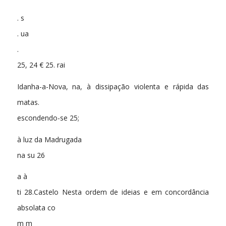
. s
. ua
.
25, 24 € 25. rai
Idanha-a-Nova, na, à dissipação violenta e rápida das
matas.
escondendo-se 25;
à luz da Madrugada
na su 26
a à
ti 28.Castelo Nesta ordem de ideias e em concordância
absolata co
m m