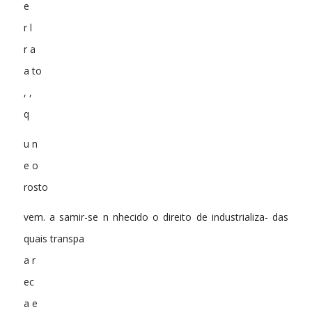
e
r l
r a
a to
, ,
q
u n
e o
rosto
vem. a samir-se n nhecido o direito de industrializa- das
quais transpa
a r
ec
a e