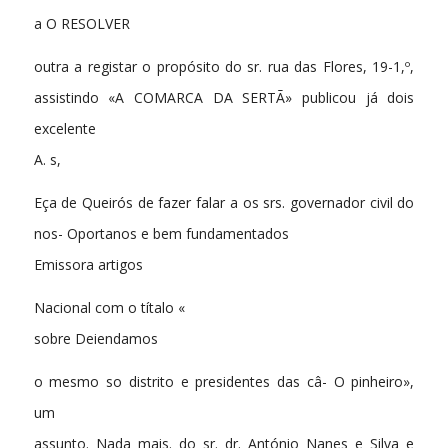
a O RESOLVER
outra a registar o propósito do sr. rua das Flores, 19-1,º,
assistindo «A COMARCA DA SERTÃ» publicou já dois
excelente
A. s,
Eça de Queirós de fazer falar a os srs. governador civil do
nos- Oportanos e bem fundamentados
Emissora artigos
Nacional com o títalo «
sobre Deiendamos
o mesmo so distrito e presidentes das câ- O pinheiro»,
um
assunto. Nada mais. do sr. dr. António Nanes e Silva e