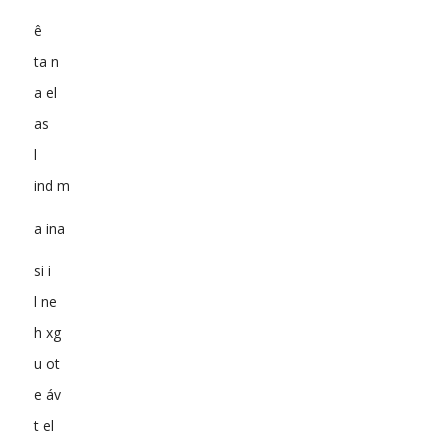
ê
ta n
a el
as
l
ind m
a ina
si i
l ne
h xg
u ot
e áv
t el