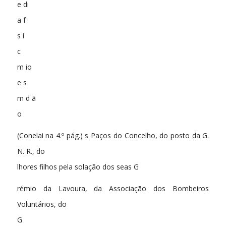
e di
a f
s í
c
m io
e s
m d ã
o
(Conelai na 4.º pág.) s Paços do Concelho, do posto da G.
N. R., do
lhores filhos pela solação dos seas G
rémio da Lavoura, da Associação dos Bombeiros
Voluntários, do
G