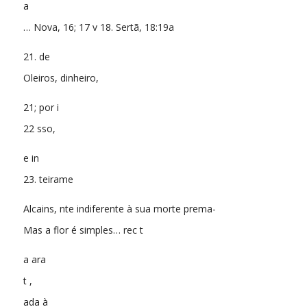
a
… Nova, 16; 17 v 18. Sertã, 18:19a
21. de
Oleiros, dinheiro,
21; por i
22 sso,
e in
23. teirame
Alcains, nte indiferente à sua morte prema-
Mas a flor é simples… rec t
a ara
t ,
ada à