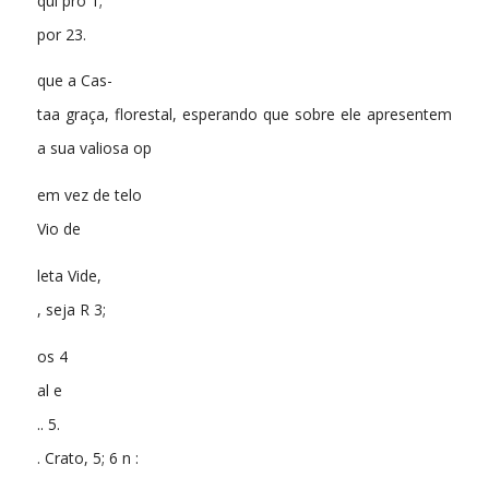
qui pro 1;
por 23.
que a Cas-
taa graça, florestal, esperando que sobre ele apresentem
a sua valiosa op
em vez de telo
Vio de
leta Vide,
, seja R 3;
os 4
al e
.. 5.
. Crato, 5; 6 n :