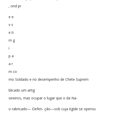
, ond pr
e e
v s
e ti
m g
i
p a
a r
m co
mo Soldado e no desempenho de Chete Suprem
blicado um artig
sineiros, mas ocupar o lugar que o da Na-
o rabricado— Defen- ção—sob cuja égide se operou