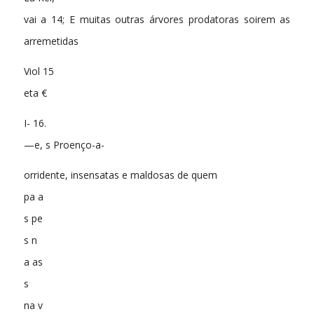
vai a 14; E muitas outras árvores prodatoras soirem as
arremetidas
Viol 15
eta €
I- 16.
—e, s Proenço-a-
orridente, insensatas e maldosas de quem
pa a
s pe
s n
a as
s
na v