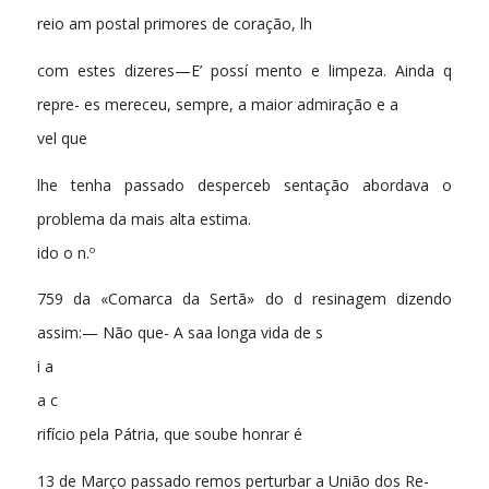
reio am postal primores de coração, lh
com estes dizeres—E’ possí mento e limpeza. Ainda q
repre- es mereceu, sempre, a maior admiração e a
vel que
lhe tenha passado desperceb sentação abordava o
problema da mais alta estima.
ido o n.º
759 da «Comarca da Sertã» do d resinagem dizendo
assim:— Não que- A saa longa vida de s
i a
a c
rifício pela Pátria, que soube honrar é
13 de Março passado remos perturbar a União dos Re-