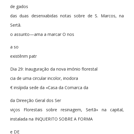
de gados
das duas desenxabidas notas sobre de S. Marcos, na
Sertã.
o assunto—ama a marcar O nos
a so
existênm patr
Dia 29: Inauguração da nova imónio florestal
cia de uma circular incolor, inodora
€ insípida sede da «Casa da Comarca da
da Direeção Geral dos Ser
viços Florestais sobre resinagem, Sertã» na capital,
instalada na INQUERITO SOBRE A FORMA
e DE