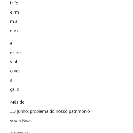
tr fo
e rm
m a
e e d
e
es res
v ol
o ver
a
ça, o
Mês de
£U Junho: problema do nosso património
vou a Nisa,