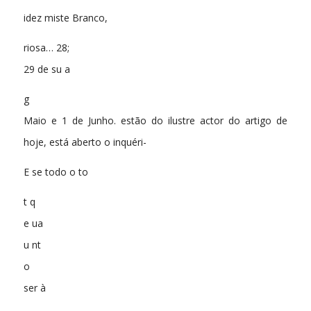
idez miste Branco,
riosa… 28;
29 de su a
g
Maio e 1 de Junho. estão do ilustre actor do artigo de
hoje, está aberto o inquéri-
E se todo o to
t q
e ua
u nt
o
ser à