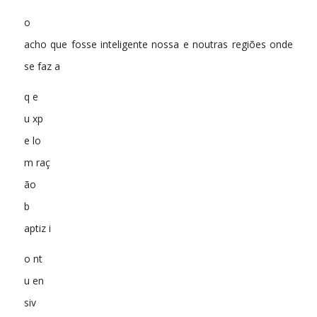
o
acho que fosse inteligente nossa e noutras regiões onde
se faz a
q e
u xp
e lo
m raç
ão
b
aptiz i
o nt
u en
siv