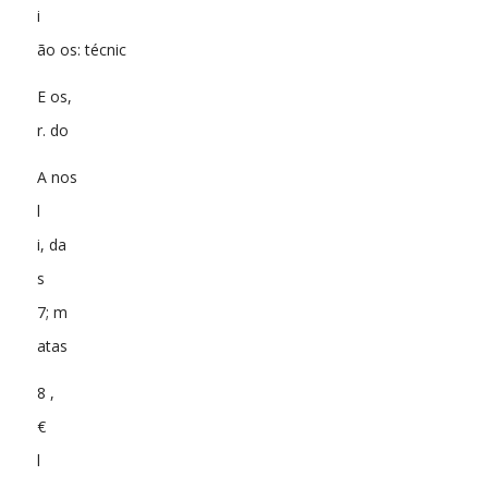
i
ão os: técnic
E os,
r. do
A nos
l
i, da
s
7; m
atas
8 ,
€
l