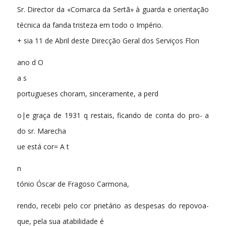
Sr. Director da «Comarca da Sertã» à guarda e orientação
técnica da fanda tristeza em todo o Império.
+ sia 11 de Abril deste Direcção Geral dos Serviços Flon
ano d O
a s
portugueses choram, sinceramente, a perd
o|e graça de 1931 q restais, ficando de conta do pro- a
do sr. Marecha
ue está cor= A t
n
tónio Óscar de Fragoso Carmona,
rendo, recebi pelo cor prietário as despesas do repovoa-
que, pela sua atabilidade é