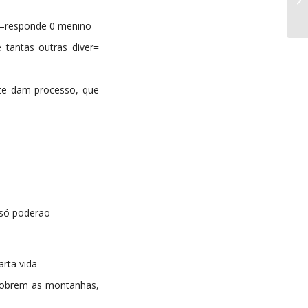
-—responde 0 menino
tantas outras diver=
te dam processo, que
 só poderão
arta vida
e cobrem as montanhas,