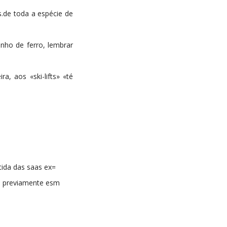
s.de toda a espécie de
nho de ferro, lembrar
, aos «ski-lifts» «té
tida das saas ex=
as previamente esm