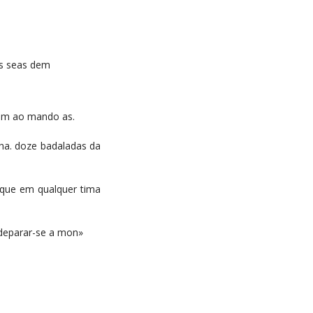
 os seas dem
iam ao mando as.
nha. doze badaladas da
 que em qualquer tima
 deparar-se a mon»