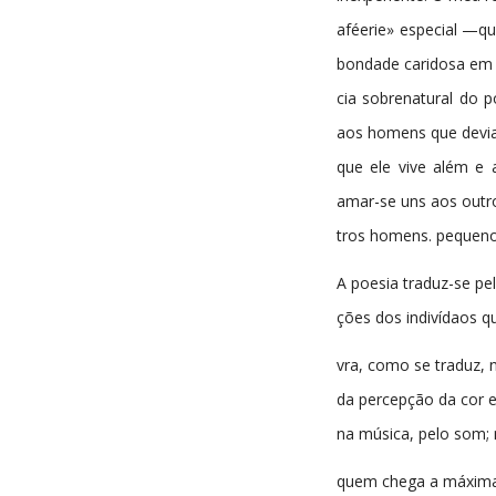
aféerie» especial —qu
bondade caridosa em 
cia sobrenatural do 
aos homens que dev
que ele vive além e 
amar-se uns aos outr
tros homens. pequenos
A poesia traduz-se pel
ções dos indivídaos 
vra, como se traduz, 
da percepção da cor 
na música, pelo som;
quem chega a máxima as