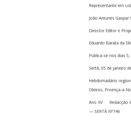
Representante em Lis
João Antunes Gaspar L
Director Editor e Propr
Eduardo Barata da Sil
Publica-se nos dias 5, 
Sertã, 05 de janeiro d
Hebdomadário regiona
Oleiros, Proença-a-No
Ano XV Redacção é a
— SERTÃ Nº746