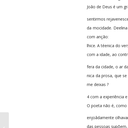
João de Deus é um gra
sentirmos rejavenescer
da mocidade. Deelina 
com anção:
lhice. A téenica do v
com a idade, ao contr
fera da cidade, o ar
nica da prosa, que se
me deixas ?
4 com a experiência e 
O poeta não é, como
enjoâdamente olhavam
A Comarca da Sertã
das pessoas supõem, u