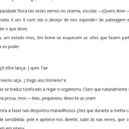
pacidade física tas vezes vemos no cinema, escolas —(Quero dizer
 poeta é um € com ela o desejo de nos expendir= de patinagem e 
e o que disse:
ia, um estado mos, Em breve se esquecem as sões que fazem par
a eu poder
çõ etlor lança: | ques Tae
nverno uíça. | trago aos homens? e
 se traduz tonificado a regar o organismo. Claro que nataralmente
 na prosa, mos —Mas, pequenino; deixo-te as oram
esta a fazer tais desportos maravilhosos ções que durante a minha c
e sensibilida- pele e apetece-nos divertir, subir às nas neves, qu
ram em inten=