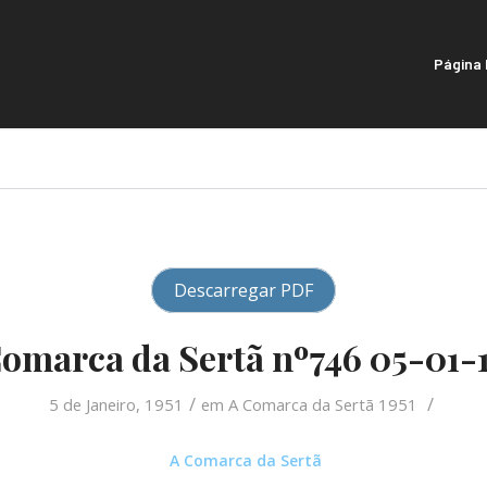
Página I
Descarregar PDF
omarca da Sertã nº746 05-01-
/
/
5 de Janeiro, 1951
em
A Comarca da Sertã 1951
A Comarca da Sertã