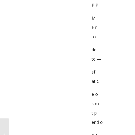
P P
M i
E n
to
de
te —
sf
at C
e o
s m
t p
end o
A Comarca da Sertã