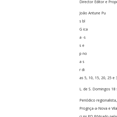
Director Editor e Prop
João Antune Pu
s bl
G ica
a -s
s e
p no
a s
r di
as 5, 10, 15, 20, 25 e 
L. de S. Domingos 18 
Periódico regionalist
Prognça-a-Nova e Vila
ci ipi PD P(Visado pe