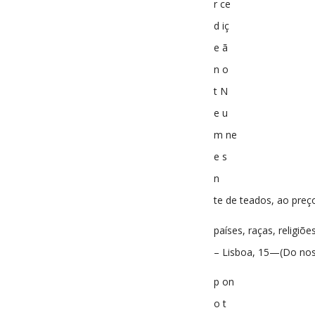
r ce
d iç
e ã
n o
t N
e u
m ne
e s
n
te de teados, ao preç
países, raças, religi
– Lisboa, 15—(Do nos
p on
o t