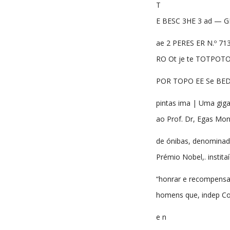
T
E BESC 3HE 3 ad — G
ae 2 PERES ER N.º 71
RO Ot je te TOTPOT
POR TOPO EE Se BED 
pintas ima | Uma gig
ao Prof. Dr, Egas M
de ónibas, denominad
Prémio Nobel,. instit
“honrar e recompensa
homens que, indep C
e n