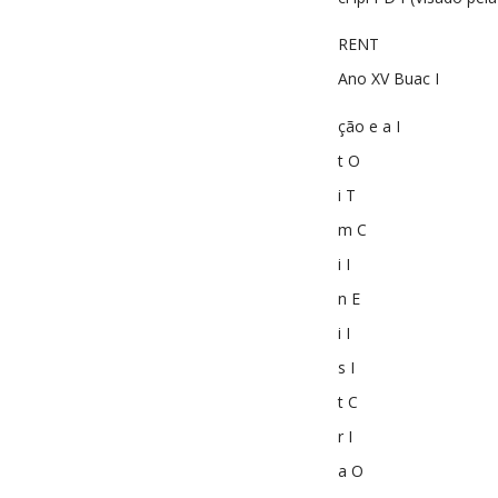
RENT
Ano XV Buac I
ção e a I
t O
i T
m C
i I
n E
i I
s I
t C
r I
a O