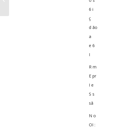
o s
nº711 15-06-1950
6 i
ç
d ão
a
e 6
I
R m
E pr
I e
S s
sã
N o
OI :