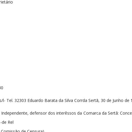
rietário
30
s/l- Tel. 32303 Eduardo Barata da Silva Corrda Sertã, 30 de Junho de
a, Independente, defensor dos interêssos da Comarca da Sertã: Concel
-de Rel
la Comissão de Censura)