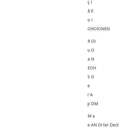
ç I
ã E
o I
OHOIONEN
R OI
u O
a N
EOH
S O
e
r A
p DM
M a
e AN DI ter Dect