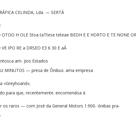
RÁFICA CELINDA, Lda. — SERTÃ
3
O OTOO H OLE Stoa taTtese teteae BEDH E E HORTO E TE NONE OR
VE IPO RE a DRSEO E3 6 30 E aÃ
antosca am- Jios Estados
oniz MINUTOS — presa de Ônibus: ama empresa
a «Greyhoand»;
aído para que, recentemente. encomendoa à
r os raros — com José da General Motors 1.900- ónibas pra-
o