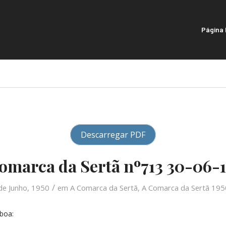
Página I
Descarregar PDF
omarca da Sertã nº713 30-06-
/
de Junho, 1950
em
A Comarca da Sertã
,
A Comarca da Sertã 195
boa: