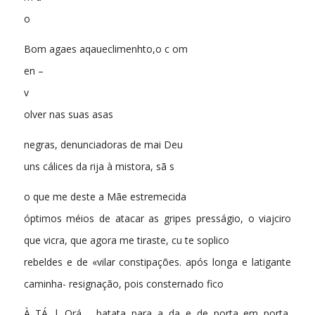
o
Bom agaes aqaueclimenhto,o c om
en –
v
olver nas suas asas
negras, denunciadoras de mai Deu
uns cálices da rija à mistora, sã s
o que me deste a Mãe estremecida
óptimos méios de atacar as gripes presságio, o viajciro
que vicra, que agora me tiraste, cu te soplico
rebeldes e de «vilar constipações. após longa e latigante
caminha- resignação, pois consternado fico
À TÁ | Orá.,.. batata para a da e de porta em porta,