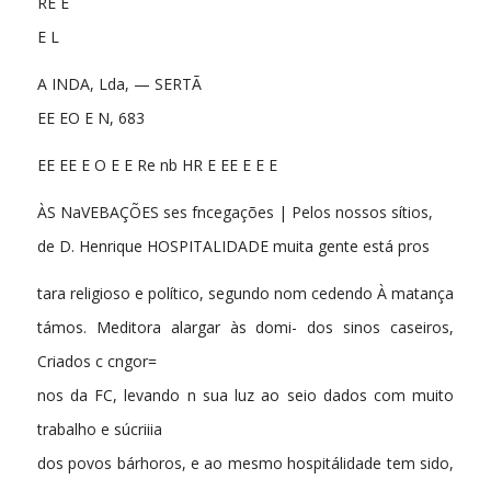
RE E
E L
A INDA, Lda, — SERTÃ
EE EO E N, 683
EE EE E O E E Re nb HR E EE E E E
ÀS NaVEBAÇÕES ses fncegações | Pelos nossos sítios,
de D. Henrique HOSPITALIDADE muita gente está pros
tara religioso e político, segundo nom cedendo À matança
támos. Meditora alargar às domi- dos sinos caseiros,
Criados c cngor=
nos da FC, levando n sua luz ao seio dados com muito
trabalho e súcriiia
dos povos bárhoros, e ao mesmo hospitálidade tem sido,