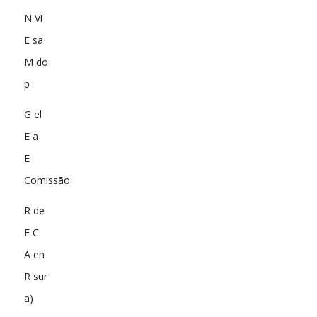
N Vi
E sa
M do
p
G el
E a
E
Comissão
R de
E C
A en
R sur
a)