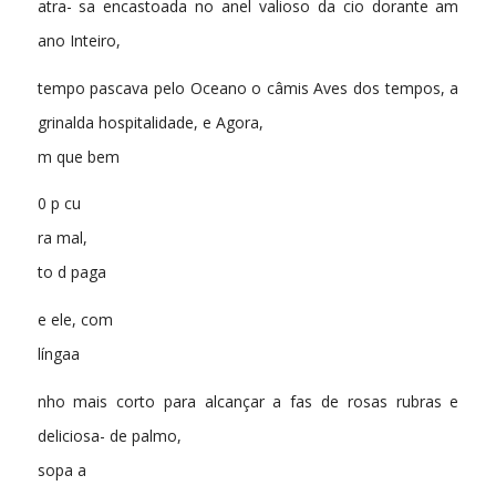
atra- sa encastoada no anel valioso da cio dorante am
ano Inteiro,
tempo pascava pelo Oceano o câmis Aves dos tempos, a
grinalda hospitalidade, e Agora,
m que bem
0 p cu
ra mal,
to d paga
e ele, com
língaa
nho mais corto para alcançar a fas de rosas rubras e
deliciosa- de palmo,
sopa a