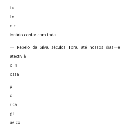
i u
l n
o c
ionário contar com toda
— Rebelo da Silva. séculos Tora, até nossos dias—e
atectiv à
o, n
ossa
p
o l
r ca
g l
ae co