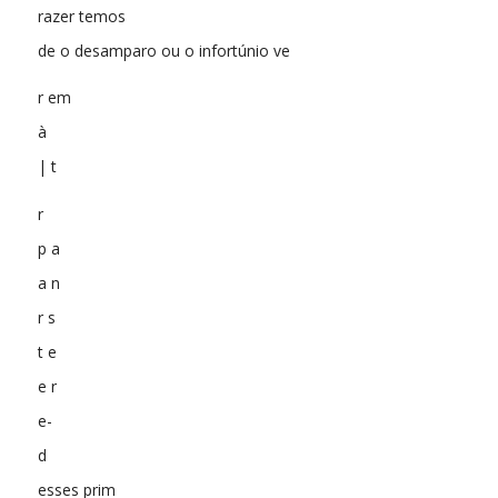
razer temos
de o desamparo ou o infortúnio ve
r em
à
| t
r
p a
a n
r s
t e
e r
e-
d
esses prim