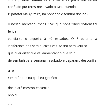
confiado pur teres-me levado a Mãe querida.
B patatal Ma 4,” feira, na bondade e ternura dos ho-
o nosso mercado, mens ? Sei que bons filhos sofrem tal
Ierida
vendia-se o alqueirc à 40 escados, O E perante a
indiferença dos sem queixas vãs. Assim bem veriiico
que quer dizer que vai aamentando que st lh
de sembnh para semana, resultado e deparam, desconfi s
a- e
r Esta à Cruz na qual eu glorifico
dos e até mesmo escarni a
nho d