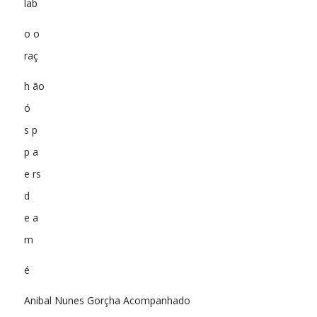
lab
o o
raç
h ão
ó
s p
p a
e rs
d
e a
m
é
Anibal Nunes Gorçha Acompanhado