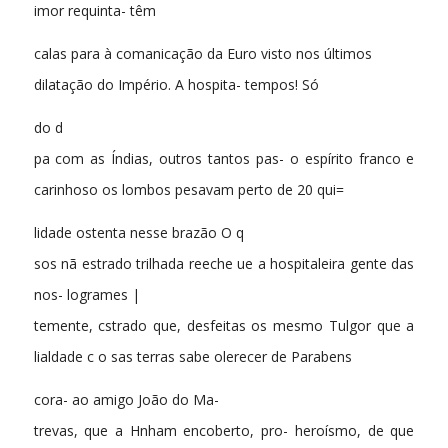
imor requinta- têm
calas para à comanicação da Euro visto nos últimos
dilatação do Império. A hospita- tempos! Só
do d
pa com as Índias, outros tantos pas- o espírito franco e
carinhoso os lombos pesavam perto de 20 qui=
lidade ostenta nesse brazão O q
sos nã estrado trilhada reeche ue a hospitaleira gente das
nos- logrames |
temente, cstrado que, desfeitas os mesmo Tulgor que a
lialdade c o sas terras sabe olerecer de Parabens
cora- ao amigo João do Ma-
trevas, que a Hnham encoberto, pro- heroísmo, de que