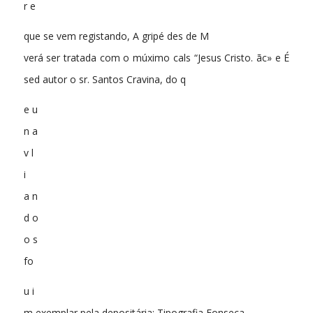
r e
que se vem registando, A gripé des de M
verá ser tratada com o múximo cals “Jesus Cristo. ãc» e É
sed autor o sr. Santos Cravina, do q
e u
n a
v l
i
a n
d o
o s
fo
u i
m exemplar pela depositária: Tipografia Fonseca,