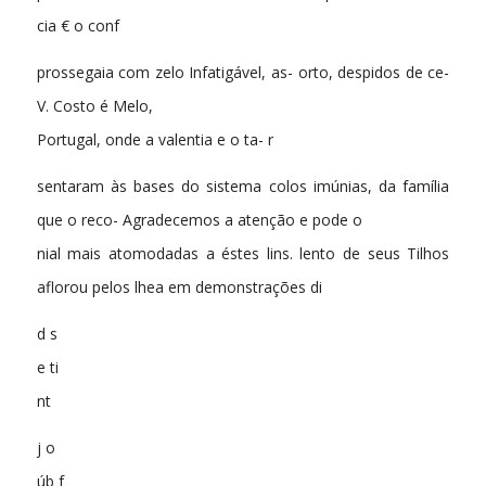
cia € o conf
prossegaia com zelo Infatigável, as- orto, despidos de ce-
V. Costo é Melo,
Portugal, onde a valentia e o ta- r
sentaram às bases do sistema colos imúnias, da família
que o reco- Agradecemos a atenção e pode o
nial mais atomodadas a éstes lins. lento de seus Tilhos
aflorou pelos lhea em demonstrações di
d s
e ti
nt
j o
úb f