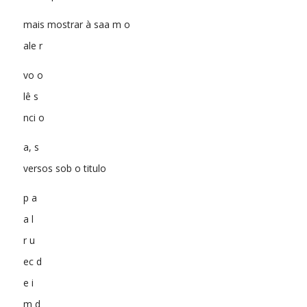
mais mostrar à saa m o
ale r
vo o
lê s
nci o
a, s
versos sob o titulo
p a
a l
r u
ec d
e i
m d