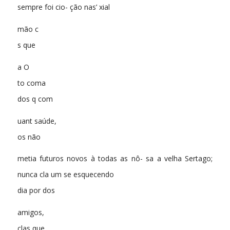
sempre foi cio- ção nas’ xial
mão c
s que
a O
to coma
dos q com
uant saúde,
os não
metia futuros novos à todas as nô- sa a velha Sertago;
nunca cla um se esquecendo
dia por dos
amigos,
clas que