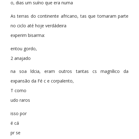
o, dias um suíno que era numa
As terras do continente africano, tas que tomaram parte
no ciclo até hoje verdádeira
experim bisarma:
entou gordo,
2 anajado
na soa ldcia, eram outros tantas cs magnílico da
expansão da Fé c e corpalento,
T como
udo raros
isso por
é cá
pr se