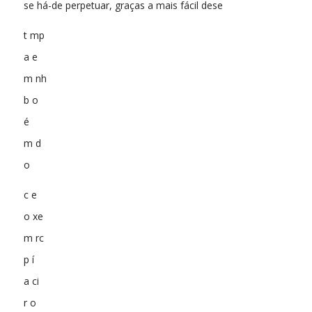
se há-de perpetuar, graças a mais fácil dese
t mp
a e
m nh
b o
é
m d
o
c e
o xe
m rc
p í
a ci
r o