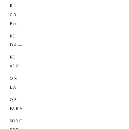
R s
C ã
E o:
RE
D A —
RE
AS G
O R
E Á
O F
EA ICA
SOB C