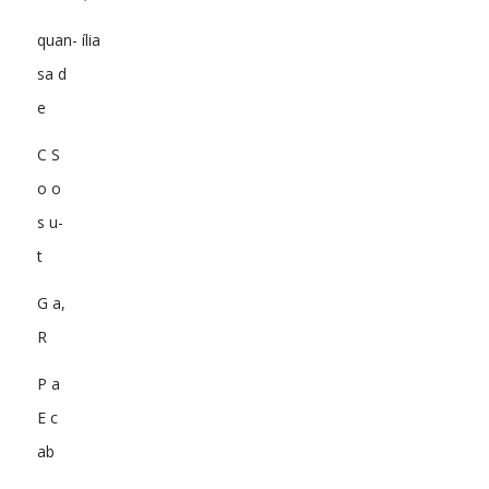
quan- ília
sa d
e
C S
o o
s u-
t
G a,
R
P a
E c
ab