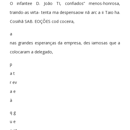
O infantee D. João TI, confiados” menos-honrosa,
traindo-as virta- tenta ma despensaow nã arc a ii Taio ha.
Cosiihã SAB. EOÇÕES cod coceira,
a
nas grandes esperanças da empresa, des iamosas que a
colocaram a delegado,
p
a t
r ev
a e
à
q g
u e