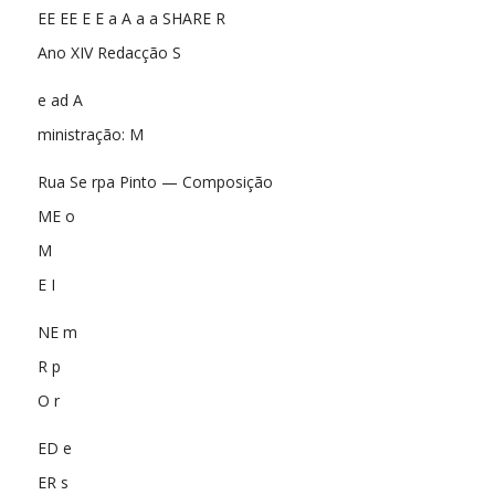
EE EE E E a A a a SHARE R
Ano XIV Redacção S
e ad A
ministração: M
Rua Se rpa Pinto — Composição
ME o
M
E I
NE m
R p
O r
ED e
ER s