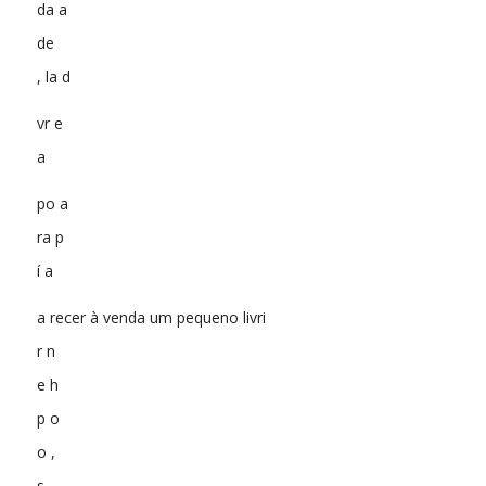
da a
de
, la d
vr e
a
po a
ra p
í a
a recer à venda um pequeno livri
r n
e h
p o
o ,
s