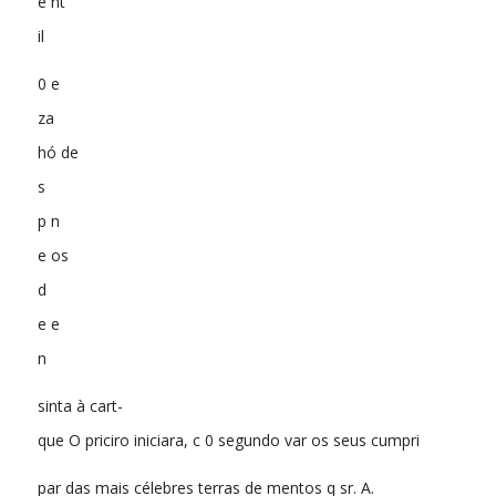
e nt
il
0 e
za
hó de
s
p n
e os
d
e e
n
sinta à cart-
que O priciro iniciara, c 0 segundo var os seus cumpri
par das mais célebres terras de mentos q sr. A.