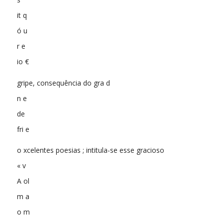
it q
ó u
r e
io €
gripe, consequência do gra d
n e
de
fri e
o xcelentes poesias ; intitula-se esse gracioso
« v
A ol
m a
o m