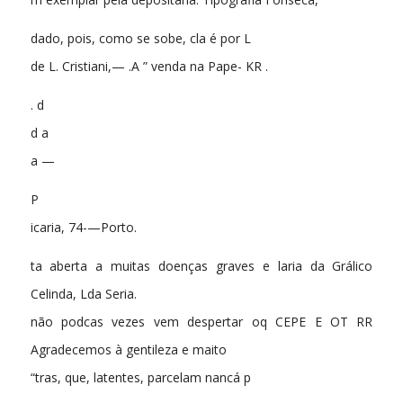
dado, pois, como se sobe, cla é por L
de L. Cristiani,— .A ” venda na Pape- KR .
. d
d a
a —
P
icaria, 74-—Porto.
ta aberta a muitas doenças graves e laria da Grálico
Celinda, Lda Seria.
não podcas vezes vem despertar oq CEPE E OT RR
Agradecemos à gentileza e maito
“tras, que, latentes, parcelam nancá p