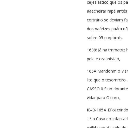
cejesiástico que os p
âaecheirar rapé antés
cortrário se deviam f
dos naárizes paára nã
sobre 05 corpórnls,
1638: Já na tmmatriz 
pela e oraanistao,
165A Mandonm o Visit
lito que o tesomrciro 
CASSO 0 Sino dorante
vidar para O.coro,
IB-B-1654: EFoi crind
1* a Casa do Infantado
exilhla por dacrelo d