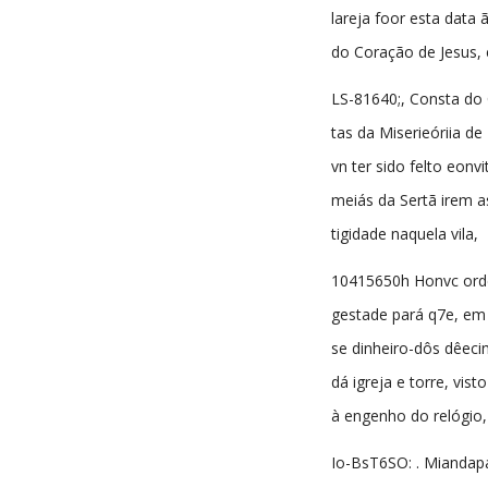
lareja foor esta data 
do Coração de Jesus, e
LS-81640;, Consta do 
tas da Miserieóriia d
vn ter sido felto eonv
meiás da Sertã irem as
tigidade naquela vila,
10415650h Honvc or
gestade pará q7e, em 
se dinheiro-dôs dêec
dá igreja e torre, vist
à engenho do relógio,
Io-BsT6SO: . Miandapa