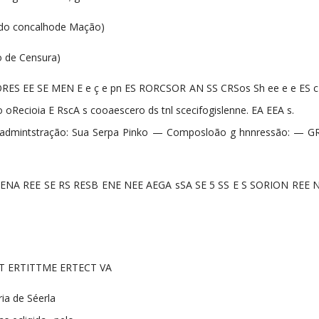
fdo concalhode Mação)
o de Censura)
ORES EE SE MEN E e ç e pn ES RORCSOR AN SS CRSos Sh ee e e ES c 
Recioia E RscA s cooaescero ds tnl scecifogislenne. EA EEA s.
admintstração: Sua Serpa Pinko — Composloão g hnnressão: — G
GENA REE SE RS RESB ENE NEE AEGA sSA SE 5 SS E S SORION REE N
ET ERTITTME ERTECT VA
ria de Séerla