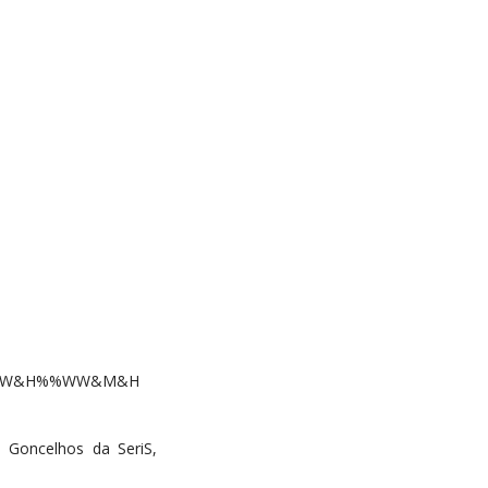
MMW&H%%WW&M&H
ã Goncelhos da SeriS,