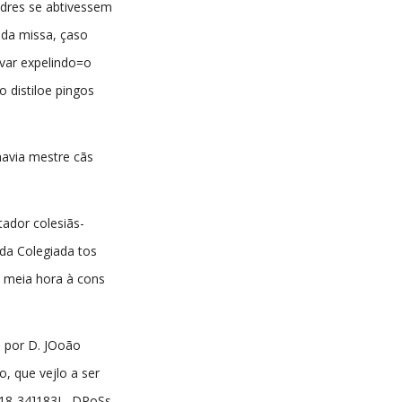
adres se abtivessem
 da missa, çaso
avar expelindo=o
o distiloe pingos
havia mestre cãs
ador colesiãs-
.da Colegiada tos
 meia hora à cons
o por D. JOoão
, que vejlo a ser
e 18-34]183L, DPoSs