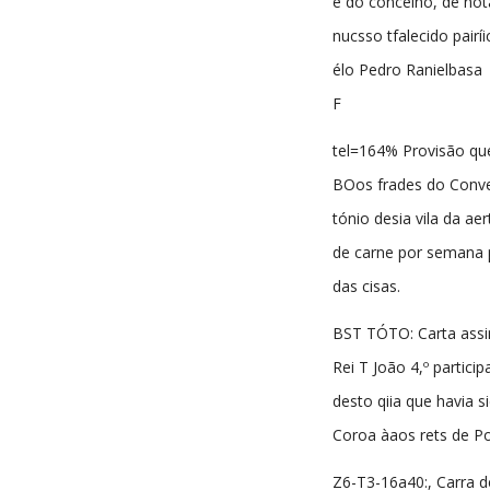
e do concelho, de nota
nucsso tfalecido pairíi
élo Pedro Ranielbasa
F
tel=164% Provisão qu
BOos frades do Conv
tónio desia vila da ae
de carne por semana
das cisas.
BST TÓTO: Carta assin
Rei T João 4,º partic
desto qiia que havia s
Coroa àaos rets de Por
Z6-T3-16a40:, Carra d