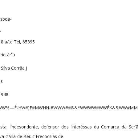
isboa-
r
8 a/te Tel, 65395
rietár’iú
Silva Corrãa J
os
1948
HHWW%—É-HW#)F#MWHH-#WWW##&&*WWWW#WWÉK&&WW#
lista, fndesondente, defensor dos Interéssas da Comarca da Ser’
a g Vila-de Bei; g Frecocsias de