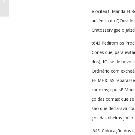
nº582 20-03-1948
e ocitea1: Manda El-R
auséncia do QOuvidor 
Cratosservigse o Jalzd
t643 Pedirom os Proc
Cories que, para evita
dos), fOsse de novo i
Ordinário com excheá
FE MHIC SS reparasse
car ruins; que sE Modi
ço das comas; que se 
são que declarava co
ços das ribeiras jónlo 
l645: Colocação dos e