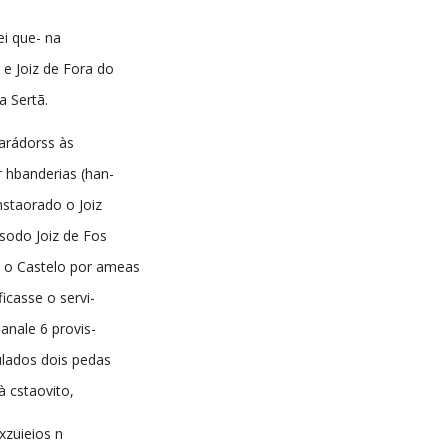
ei que- na
e Joiz de Fora do
a Sertã.
arádorss às
r hbanderias (han-
nstaorado o Joiz
sodo Joiz de Fos
 o Castelo por ameas
ficasse o servi-
anale 6 provis-
ulados dois pedas
à cstaovito,
xzuieios n