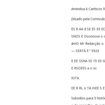
Amindoa 6 Cartticos 
(Visado pela Comissã
ES R AA d SE ES EE E
SNOS E Osoonose o o o
árnO M/ Redacção o 
— SERTÁ F.” 5923
E EE SSNA SE 19 ES 
E RSOESS a o oc
IOTA
EE R RL o TA mEE S 
Subsidios para 5 histó