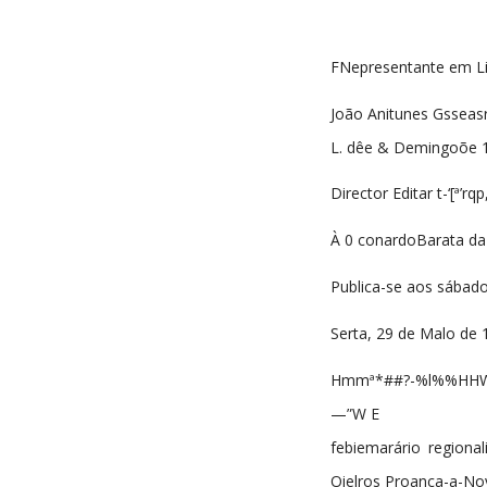
FNepresentante em L
João Anitunes Gsseas
L. dêe & Demingoõe 1
Director Editar t-‘[ª’rqp,
À 0 conardoBarata da 
Publica-se aos sábad
Serta, 29 de Malo de 
Hmmª*##?-%l%%
—”W E
febiemarário regiona
Oielros Proanca-a-Nov