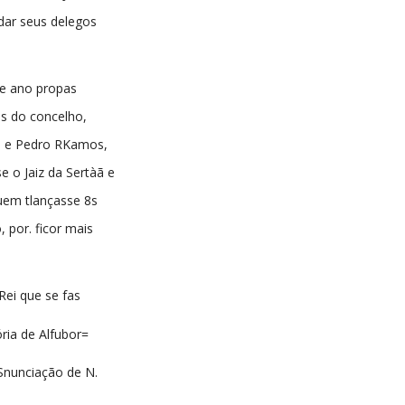
ndar seus delegos
te ano propas
s do concelho,
 e Pedro RKamos,
e o Jaiz da Sertàã e
em tlançasse 8s
, por. ficor mais
Rei que se fas
ória de Alfubor=
Snunciação de N.