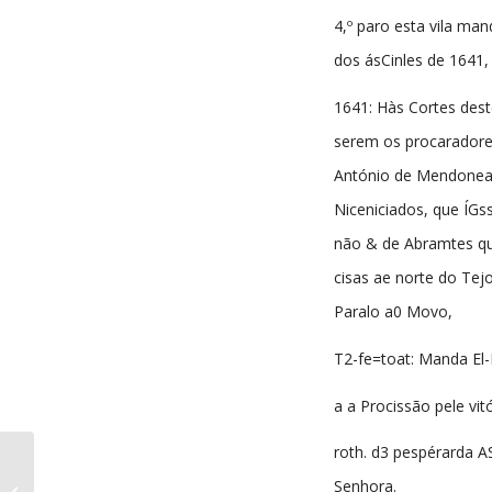
4,º paro esta vila ma
dos ásCinles de 1641,
1641: Hàs Cortes des
serem os procaradore
António de Mendonea
Niceniciados, que ÍGss
não & de Abramtes qu
cisas ae norte do Tejo
Paralo a0 Movo,
T2-fe=toat: Manda El-
a a Procissão pele vit
roth. d3 pespérarda A
A Comarca da Sertã
Senhora.