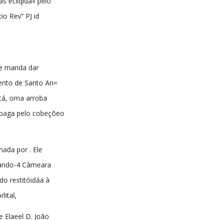
s ecliqida« pelo
cio Rev” PJ id
e manda dar
ento de Santo An=
rtá, oma arroba
 paga pelo cobeçõeo
ada por . Ele
ipando-4 Câmeara
ido restitóidáa à
lital,
e Elaeel D. João