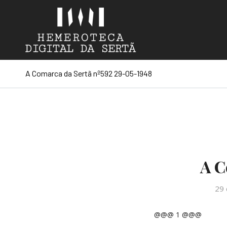
A Comarca da Sertã nº592 29-05-1948
A C
29 
@@@ 1 @@@