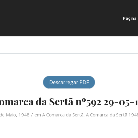
Página I
Descarregar PDF
omarca da Sertã nº592 29-05-
/
de Maio, 1948
em
A Comarca da Sertã
,
A Comarca da Sertã 194