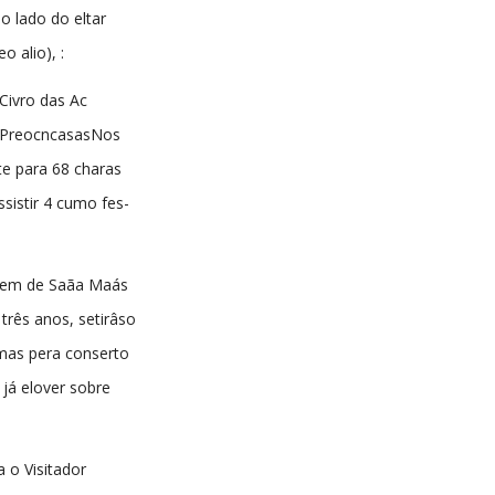
ão lado do eltar
o alio), :
Civro das Ac
e PreocncasasNos
ite para 68 charas
sistir 4 cumo fes-
dem de Saãa Maás
três anos, setirâso
imas pera conserto
o já elover sobre
 o Visitador