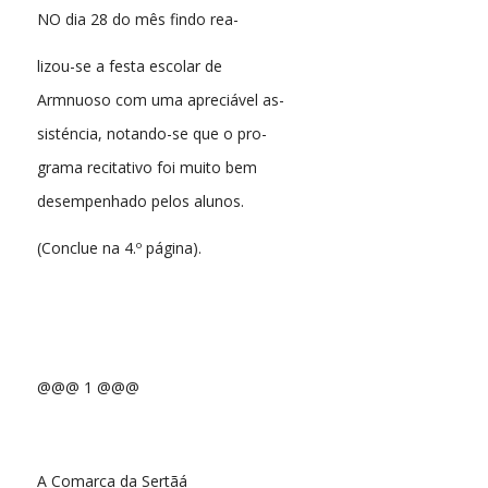
NO dia 28 do mês findo rea-
lizou-se a festa escolar de
Armnuoso com uma apreciável as-
sisténcia, notando-se que o pro-
grama recitativo foi muito bem
desempenhado pelos alunos.
(Conclue na 4.º página).
@@@ 1 @@@
A Comarca da Sertãá