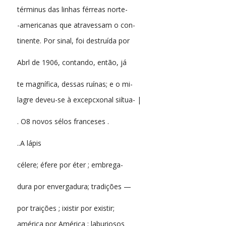
términus das linhas férreas norte-
-americanas que atravessam o con-
tinente. Por sinal, foi destruída por
Abrl de 1906, contando, então, já
te magnífica, dessas ruínas; e o mi-
lagre deveu-se à excepcxonal siítua- |
. O8 novos sélos franceses .
..A lápis
célere; éfere por éter ; embrega-
dura por envergadura; tradições —
por traições ; ixistir por existir;
américa por América ; laburiosos