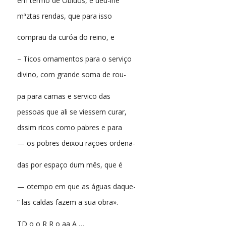
em termo de Óbidos, e deu-lhe
mªztas rendas, que para isso
comprau da curóa do reino, e
– Ticos ornamentos para o serviço
divino, com grande soma de rou-
pa para camas e servico das
pessoas que ali se viessem curar,
dssim ricos como pabres e para
— os pobres deixou rações ordena-
das por espaço dum mês, que é
— otempo em que as águas daque-
“ las caldas fazem a sua obra».
TD o o R R o aa A …