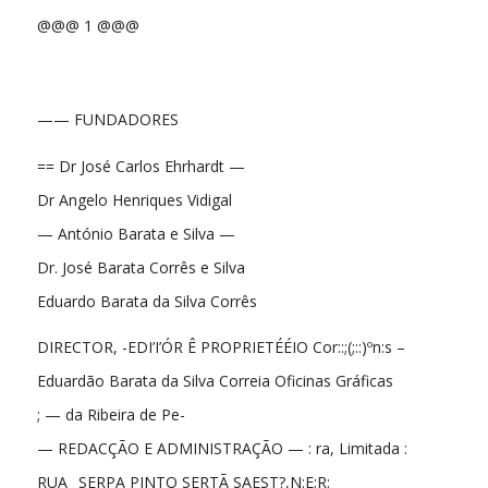
@@@ 1 @@@
—— FUNDADORES
== Dr José Carlos Ehrhardt —
Dr Angelo Henriques Vidigal
— António Barata e Silva —
Dr. José Barata Corrês e Silva
Eduardo Barata da Silva Corrês
DIRECTOR, -EDI’I’ÓR Ê PROPRIETÉÉIO Cor::;(;::)ºn:s –
Eduardão Barata da Silva Correia Oficinas Gráficas
; — da Ribeira de Pe-
— REDACÇÃO E ADMINISTRAÇÃO — : ra, Limitada :
RUA_ SERPA PINTO SERTÃ SAEST?,N:E;R: