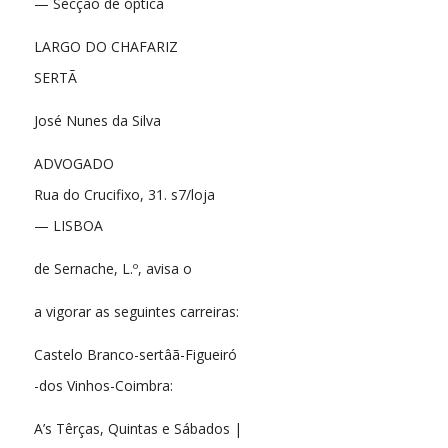
— Secção de óptica
LARGO DO CHAFARIZ
SERTÃ
José Nunes da Silva
ADVOGADO
Rua do Crucifixo, 31. s7/loja
— LISBOA
de Sernache, L.º, avisa o
a vigorar as seguintes carreiras:
Castelo Branco-sertâã-Figueiró
-dos Vinhos-Coimbra:
A’s Têrças, Quintas e Sábados |