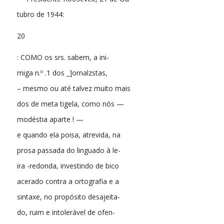
tubro de 1944:
20
: COMO os srs. sabem, a ini-
miga n.º .1 dos _]ornalzstas,
– mesmo ou até talvez muito mais
dos de meta tigela, como nós —
modéstia aparte ! —
e quando ela poisa, atrevida, na
prosa passada do linguado à le-
ira -redonda, investindo de bico
acerado contra a ortografia e a
sintaxe, no propósito desajeita-
do, ruim e intolerável de ofen-