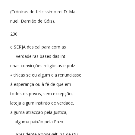
(Crónicas do felicissimo rei D. Ma-
nuel, Damião de Góis).
230
e SER]A desleal para com as
— verdadeiras bases das int-
nhas convicções religiosas e polz-
« tNcas se eu algum dia renunciasse
à esperança ou à fé de que em
todos os povos, sem excepção,
lateja algum instinto de verdade,
alguma atracção pela Justiça,
—alguma paixão pela Paz».
— Presidente Roosevelt, 21 de Ou-