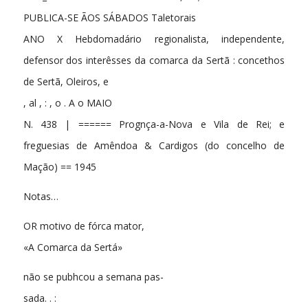
PUBLICA-SE ÃOS SÁBADOS Taletorais
ANO X Hebdomadário regionalista, independente,
defensor dos interêsses da comarca da Sertã : concethos
de Sertã, Oleiros, e
, al , : , o . A o MAIO
N. 438 | ====== Prognça-a-Nova e Vila de Rei; e
freguesias de Amêndoa & Cardigos (do concelho de
Mação) == 1945
Notas…
OR motivo de fórca mator,
«A Comarca da Sertá»
não se pubhcou a semana pas-
sada. . :