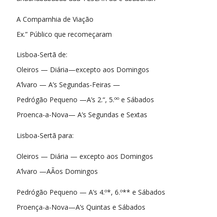
A Comparnhia de Viação
Ex.” Público que recomeçaram
Lisboa-Sertã de:
Oleiros — Diária—excepto aos Domingos
A’lvaro — A’s Segundas-Feiras —
Pedrógão Pequeno —A’s 2.“, 5.ºº e Sábados
Proenca-a-Nova— A’s Segundas e Sextas
Lisboa-Sertã para:
Oleiros — Diária — excepto aos Domingos
A’lvaro —AÃos Domingos
Pedrógão Pequeno — A’s 4.º*, 6.º** e Sábados
Proença-a-Nova—A’s Quintas e Sábados