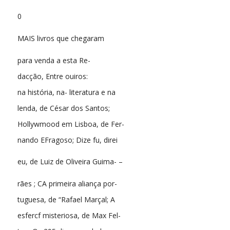
0
MAIS livros que chegaram
para venda a esta Re-
dacção, Entre ouiros:
na história, na- literatura e na
lenda, de César dos Santos;
Hollywmood em Lisboa, de Fer-
nando EFragoso; Dize fu, direi
eu, de Luiz de Oliveira Guima- –
rães ; CA primeira aliança por-
tuguesa, de “Rafael Marçal; A
esfercf misteriosa, de Max Fel-