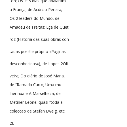
ton; Os 295 dias que abalaram
a Erança, de Acúrcio Pereira;
Os 2 leaders do Mundo, de
Amadeu de Freitas; Eça de Quet.
roz (História das suas obras con-
tadas por êle próprio «Páginas
desconhecidas»), de Lopes 2Oli–
veira; Do diário de José Maria,
de “Ramada Curto; Uma mu-
lher nua e A Marselheza, de
Metíner Leone; quási ftóda a
coleccao de Stefan Lweig, etc.
2E