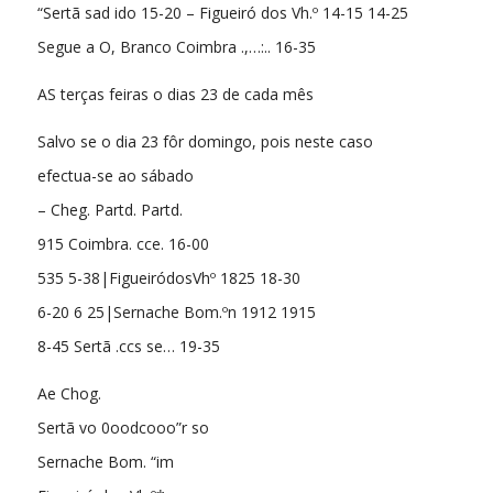
“Sertã sad ido 15-20 – Figueiró dos Vh.º 14-15 14-25
Segue a O, Branco Coimbra .,…:.. 16-35
AS terças feiras o dias 23 de cada mês
Salvo se o dia 23 fôr domingo, pois neste caso
efectua-se ao sábado
– Cheg. Partd. Partd.
915 Coimbra. cce. 16-00
535 5-38|FigueiródosVhº 1825 18-30
6-20 6 25|Sernache Bom.ºn 1912 1915
8-45 Sertã .ccs se… 19-35
Ae Chog.
Sertã vo 0oodcooo”r so
Sernache Bom. “im