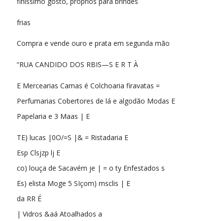
finíssimo gôsto, próprios para brindes
frias
Compra e vende ouro e prata em segunda mão
“RUA CANDIDO DOS RBIS—S E R T À
E Mercearias Camas é Colchoaria firavatas =
Perfumarias Cobertores de lá e algodão Modas E
Papelaria e 3 Maas | E
TE) lucas |0O/=S |& = Ristadaria E
Esp Clsjzp lj E
co) louça de Sacavém je | = o ty Enfestados s
Es) elista Moge 5 SIçom) msclis | E
da RR É
| Vidros &aá Atoalhados a