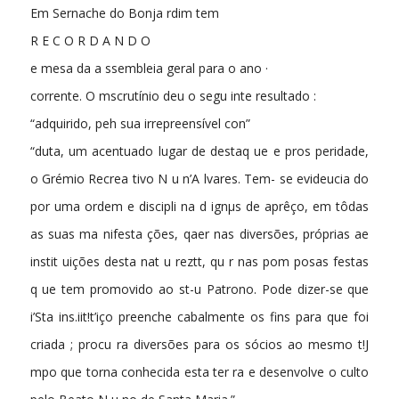
Em Sernache do Bonja rdim tem
R E C O R D A N D O
e mesa da a ssembleia geral para o ano ·
corrente. O mscrutínio deu o segu inte resultado :
“adquirido, peh sua irrepreensível con­”
“duta, um acentuado lugar de destaq ue e pros peridade,
o Grémio Recrea tivo N u n’A lvares. Tem- se evideucia do
por uma ordem e discipli na d ignµs de aprêço, em tôdas
as suas ma nifesta­ ções, qaer nas diversões, próprias ae
instit uições desta nat u reztt, qu r nas pom posas festas
q ue tem promovido ao st-u Patrono. Pode dizer-se que
i’Sta ins.iit!t’iço preenche cabalmente os fins para que foi
criada ; procu ra diversões para os sócios ao mesmo t!J
mpo que torna conhecida esta ter ra e desenvolve o culto