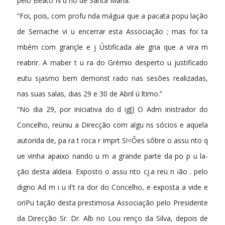
pelo Beato N u no de Santa Maria.”
“Foi, pois, com profu nda mágua que a pacata popu lação
de Sernache vi u encerrar esta Associação ; mas foi ta
mbém com grançle e j Ústificada ale­ gria que a vira m
reabrir. A rnaber t u ra do Grémio desperto u justificado
eutu­ sjasmo bem demonst rado nas sesões realizadas,
nas suas salas, dias 29 e 30 de Abril ú ltimo.”
“No dia 29, por iniciativa do d ig[J O Adm inistrador do
Concelho, reüniu a Direcção com algu ns sócios e aquela
autorida de, pa ra t roca r imprt S!<Ões sôbre o assu nto q
ue vinha apaixo­ nando u m a grande parte da po p u la­
ção desta aldeia. Exposto o assu nto cj.a reü n ião . pelo
digno Ad m i u il't ra dor do Concelho, e exposta a vide e
oriPu­ tação desta prestimosa Associação pelo Presidente
da Direcção Sr. Dr. Alb no Lou renço da Silva, depois de