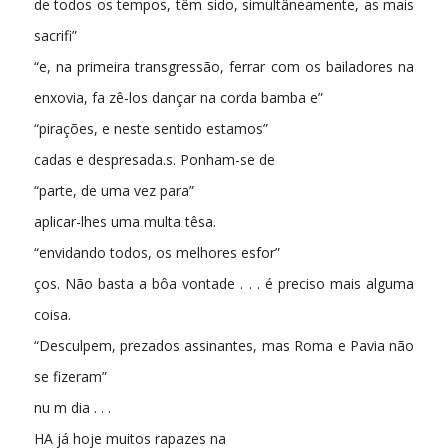
de todos os tempos, têm sido, simultâneamente, as mais
sacrifi­”
“e, na primeira transgressão, ferrar com os bailadores na
enxovia, fa­ zê-los dançar na corda bamba e”
“pirações, e neste sentido estamos”
cadas e despresada.s. Ponham-se de
“parte, de uma vez para”
aplicar-lhes uma multa têsa.
“envidando todos, os melhores esfor­”
ços. Não basta a bôa vontade . . . é preciso mais alguma
coisa.
“Desculpem, prezados assinantes, mas Roma e Pavia não
se fizeram”
nu m dia . . .
HA já hoje muitos rapazes na