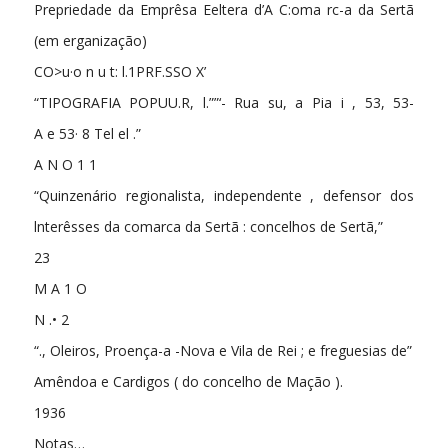
Prepriedade da Emprêsa Eeltera d’A C:oma rc-a da Sertã
(em erganização)
CO>u·o n u t: l.1PRF.SSO X’
“TIPOGRAFIA POPUU.R, l.””‘- Rua su, a Pia i , 53, 53-
A e 53· 8 Tel el .”
A N O 1 1
“Quinzenário regionalista, independente , defensor dos
lnterêsses da comarca da Sertã : concelhos de Sertã,”
23
M A 1 O
N .• 2
“., Oleiros, Proença-a -Nova e Vila de Rei ; e freguesias de”
Amêndoa e Cardigos ( do concelho de Mação ).
1936
Notas…