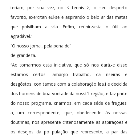
teriam, por sua vez, no < tennis >, o seu desporto
favorito, exercitan­ eül·se e aspirando o belo ar das matas
que polvilham a vila. Enfim, reünir-se-ia o útil ao
agradável.”
“O nosso jornal, pela pena de”
de grandeza.
“Ao tomarmos esta iniciativa, que só nos dará.-e disso
estamos certos -amargo trabalho, ca nseiras e
desgôstos, con­ tamos com a colaboração lea.I e decidida
dos homens de boa vontade da nosst1 região, e faz pnrte
do nosso programa, criarmos, em cada séde de freguesi
a, um correspondente, que, obedecendo às nossas
doutrinas, nos apresente criteriosamente as aspirações e
os desejos da po pulação que representn, a par das