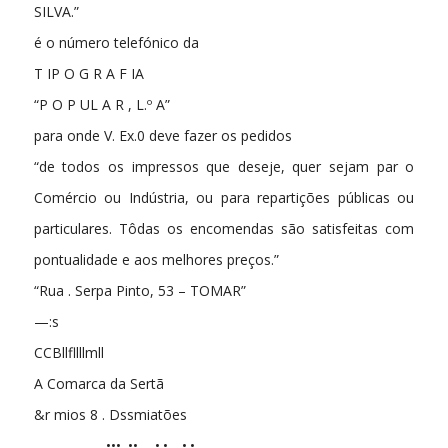
SILVA.”
é o número telefónico da
T IP O G R A F IA
“P O P UL A R , L.º A”
para onde V. Ex.0 deve fazer os pedidos
“de todos os impressos que deseje, quer sejam par o
Comércio ou Indústria, ou para repartições públicas ou
particulares. Tôdas os encomendas são satisfeitas com
pontualidade e aos melhores preços.”
“Rua . Serpa Pinto, 53 – TOMAR”
—:s
CCBllfllllmll
A Comarca da Sertã
&r mios 8 . Dssmiatões
………………..••• .••…..•.•….•.•…………………..