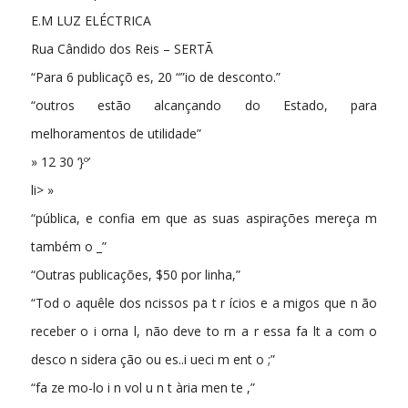
E.M LUZ ELÉCTRICA
Rua Cândido dos Reis – SERTÃ
“Para 6 publicaçõ es, 20 “”io de desconto.”
“outros estão alcançando do Estado, para
melhoramentos de utilidade”
» 12 30 ‘}º’
li> »
“pública, e confia em que as suas aspirações mereça m
também o _”
“Outras publicações, $50 por linha,”
“Tod o aquêle dos ncissos pa t r ícios e a migos que n ão
receber o i orna l, não deve to rn a r essa fa lt a com o
desco n sidera ção ou es..i ueci m ent o ;”
“fa ze mo-lo i n vol u n t ària men te ,”