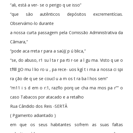
“ali, está a ver- se o perigo q ue isso”
“que são autênticos depósitos excrementícias.
Observámo-lo durante
a nossa curta passagem pela Comissão Administrativa da
Câmara,”
“pode aca rreta r para a saúJ( p ú blica,”
“se, do abuso, r1 su l ta r pa rti r-se a l gu­ ma. Visto q ue o
tf!lll JJO mu l lio ro u , pa rece- uos kgí t i ma a nossa ci spi
ra ção de q ue se coucl u a m os t ra ba l hos sem”
“m11 i s d em o r:1, razflo porq ue cha ma mos pa r”” o
caso
Tabacos por atacado e a retalho
Rua Cândido dos Reis -SERTÃ
( Pgamento adiantado )
em que os seus habitantes sofrem as suas faltas