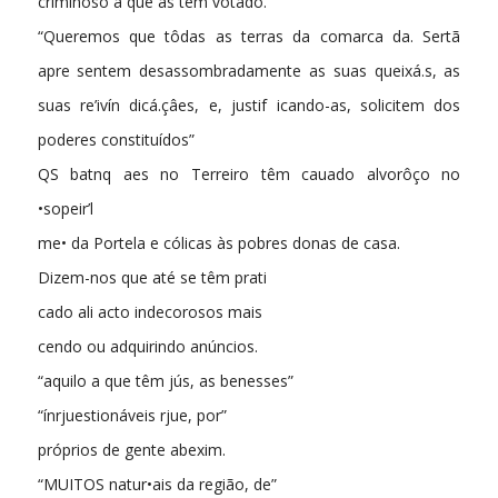
criminoso a que as têm votado.
“Queremos que tôdas as terras da comarca da. Sertã
apre­ sentem desassombradamente as suas queixá.s, as
suas re’ivín­ dicá.çâes, e, justif icando-as, solicitem dos
poderes constituídos”
QS batnq aes no Terreiro têm cauado alvorôço no
•sopeir’l­
me• da Portela e cólicas às pobres donas de casa.
Dizem-nos que até se têm prati­
cado ali acto indecorosos mais
cendo ou adquirindo anúncios.
“aquilo a que têm jús, as benesses”
“ínrjuestionáveis rjue, por”
próprios de gente abexim.
“MUITOS natur•ais da região, de­”