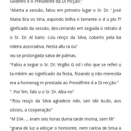
Godinho e o Presidente da Di­ rflcção.”
“Aberta a sessão, falou em primeiro lugar o Sr. Dr. ‘ José
Maria Bra vo tirra, expondo brilha n temente o d u­ plo f?
ignificado da sessão, des.cerrando em seguida o retrato d
o Sr. Dr. Al­ bano ·Lou renço da Silva, coberto pela ba
ndeira associativa. Nesta allu ra ou­”
viu-se prolongada salva de palmas.
“Falou a seguir o Sr. Dr. Virgílio G od i nho que se referi u
ta mbém ao significado da festa, frizando q não merecida
era a homenag m prestada ao Presidfrnte d a Di recção.”
“. Por fim, falo u o Sr. Dr. Alba no”
“:ftou reuço da Silva agradece ndo, sen­ sibi liu.do, aos
sócios, a cooperação”
“M DIA …. eram seis horas duma tarde morna, sem fili­”
“grana de luz a adoçar o horisonte, nem carícia de brisa a