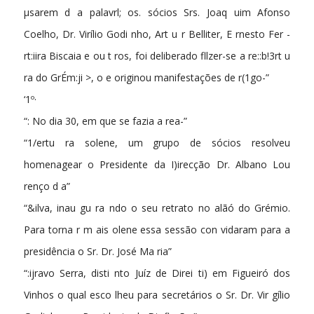
µsarem d a palavrl; os. sócios Srs. Joaq uim Afonso
Coelho, Dr. Virílio Godi nho, Art u r Belliter, E rnesto Fer ­
rt:iira Biscaia e ou t ros, foi deliberado fllzer-se a re::b!3rt u
ra do GrÉm:ji >, o e originou manifestações de r(1go-”
‘1º·
“: No dia 30, em que se fazia a rea-”
“1/ertu ra solene, um grupo de sócios resolveu
homenagear o Presidente da I)irecção Dr. Albano Lou
renço d a”
“&ilva, inau gu ra ndo o seu retrato no alãó do Grémio.
Para torna r m ais olene essa sessão con vidaram para a
presidência o Sr. Dr. José Ma ria”
“:ijravo Serra, disti nto Juíz de Direi ti) em Figueiró dos
Vinhos o qual esco­ lheu para secretários o Sr. Dr. Vir­ gílio