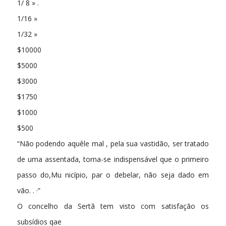
1/ 8 » .
1/16 »
1/32 »
$10000
$5000
$3000
$1750
$1000
$500
“Não podendo aquêle mal , pela sua vastidão, ser tratado
de uma assentada, torna-se indispensável que o primeiro
passo do,Mu nicípio, par o debelar, não seja dado em
vão. . ·”
O concelho da Sertã tem visto com satisfação os
subsídios qae