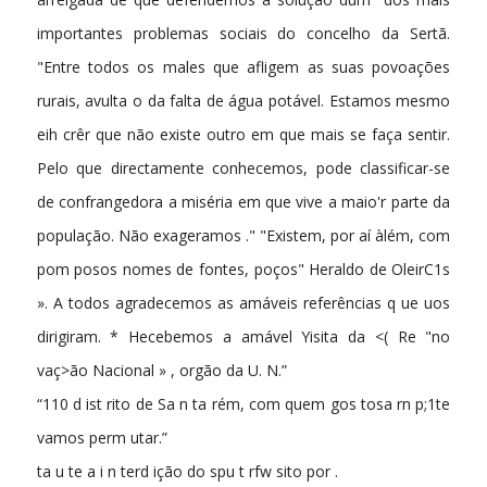
importantes problemas sociais do concelho da Sertã.
"Entre todos os males que afligem as suas povoações
rurais, avulta o da falta de água potável. Estamos mesmo
eih crêr que não existe outro em que mais se faça sentir.
Pelo que directamente conhecemos, pode classificar-se
de confrangedora a miséria em que vive a maio'r parte da
população. Não exageramos ." "Existem, por aí àlém, com
pom posos nomes de fontes, poços" Heraldo de OleirC1s
». A todos agradecemos as amáveis referências q ue uos
dirigiram. * Hecebemos a amável Yisita da <( Re­ "no
vaç>ão Nacional » , orgão da U. N.”
“110 d ist rito de Sa n ta rém, com quem gos tosa rn p;1te
vamos perm utar.”
ta u te a i n terd ição do spu t rfw sito por .