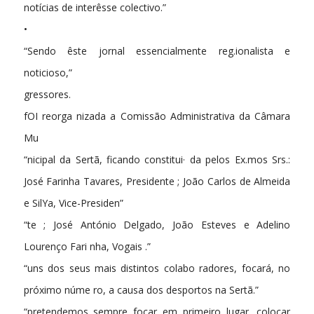
notícias de interêsse colectivo.”
•
“Sendo êste jornal essencialmente reg.ionalista e
noticioso,”
gressores.
fOI reorga nizada a Comissão Administrativa da Câmara
Mu­
“nicipal da Sertã, ficando constitui· da pelos Ex.mos Srs.:
José Farinha Tavares, Presidente ; João Carlos de Almeida
e SilYa, Vice-Presiden­”
“te ; José António Delgado, João Esteves e Adelino
Lourenço Fari­ nha, Vogais .”
“uns dos seus mais distintos colabo­ radores, focará, no
próximo núme­ ro, a causa dos desportos na Sertã.”
“pretendemos sempre focar em primeiro lugar, colocar