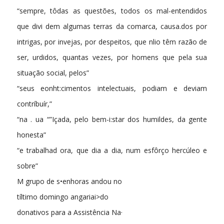
“sempre, tôdas as questões, todos os mal-entendidos
que divi­ dem algumas terras da comarca, causa.dos por
intrigas, por invejas, por despeitos, que nlio têm razão de
ser, urdidos, quantas vezes, por homens que pela sua
situação social, pelos”
“seus eonht:cimentos intelectuais, podiam e deviam
contríbuír,”
“na . ua “”Içada, pelo bem-i:star dos humildes, da gente
honesta”
“e trabalhad ora, que dia a dia, num esfôrço hercúleo e
sobre­”
M grupo de s•enhoras andou no
tíltimo domingo angariai>do
donativos para a Assistência Na·