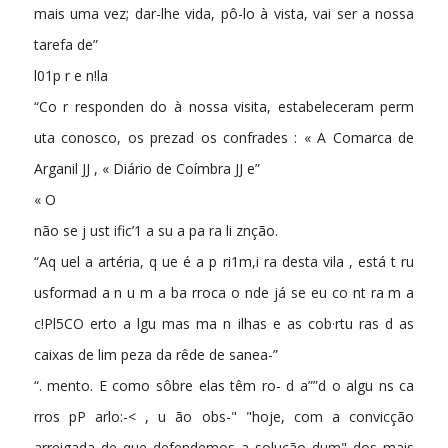
mais uma vez; dar-lhe vida, pô-lo à vista, vai ser a nossa
tarefa de”
l01p r e n!la
“Co r responden do à nossa visita, estabeleceram perm
uta conosco, os prezad os confrades : « A Comarca de
Arganil JJ , « Diário de Coímbra JJ e”
« O
não se j ust ific’1 a su a pa ra li znção.
“Aq uel a artéria, q ue é a p ri1m,i ra desta vila , está t ru
usformad a n u m a ba rroca o nde já se eu co nt ra m a
c!Pl5CO erto a lgu mas ma n ilhas e as cob·rtu ras d as
caixas de lim peza da rêde de sanea-”
“. mento. E como sôbre elas têm ro- d a””d o algu ns ca
rros pP arlo:-< , u ão obs-" "hoje, com a convicção
arreigada de que defendemos a solução dum" dos mais