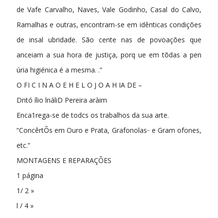
de Vafe Carvalho, Naves, Vale Godinho, Casal do Calvo,
Ramalhas e outras, encontram-se em idênticas condições
de insal ubridade. São cente­ nas de povoações que
anceiam a sua hora de justiça, porq ue em tõdas a pen
úria higiénica é a mesma. .”
O FI C I N A O E H E L O J O A H IA DE –
Dntó ílio lnáliD Pereira aràim
Enca1rega-se de todcs os trabalhos da sua arte.
“ConcêrtÕs em Ouro e Prata, Grafonolas·· e Gram ofones,
etc.”
MONTAGENS E REPARAÇÕES
1 página
1/ 2 »
l / 4 »