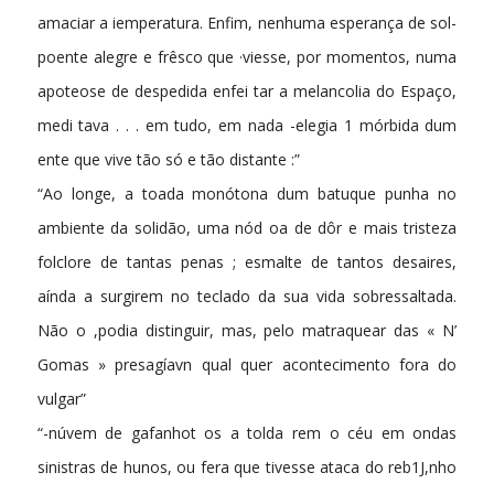
amaciar a iemperatura. Enfim, nenhuma esperança de sol-
poente alegre e frêsco que ·viesse, por momentos, numa
apoteose de despedida enfei­ tar a melancolia do Espaço,
medi­ tava . . . em tudo, em nada -elegia 1 mórbida dum
ente que vive tão só e tão distante :”
“Ao longe, a toada monótona dum batuque punha no
ambiente da solidão, uma nód oa de dôr e mais tristeza
folclore de tantas penas ; esmalte de tantos desaires,
aínda a surgirem no teclado da sua vida sobressaltada.
Não o ,podia distinguir, mas, pelo matraquear das « N’
Gomas » presagíavn qual­ quer acontecimento fora do
vulgar”
“-núvem de gafanhot os a tolda­ rem o céu em ondas
sinistras de hunos, ou fera que tivesse ataca­ do reb1J,nho