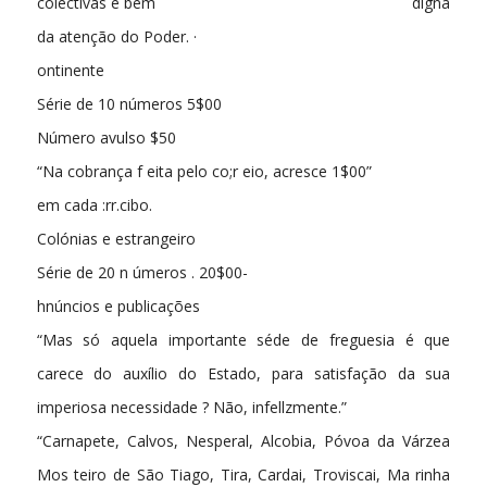
colectivas é bem digna
da atenção do Poder. ·
ontinente
Série de 10 números 5$00
Número avulso $50
“Na cobrança f eita pelo co;r eio, acresce 1$00”
em cada :rr.cibo.
Colónias e estrangeiro
Série de 20 n úmeros . 20$00-
hnúncios e publicações
“Mas só aquela importante séde de freguesia é que
carece do auxílio do Estado, para satisfação da sua
imperiosa necessidade ? Não, infellzmente.”
“Carnapete, Calvos, Nesperal, Alcobia, Póvoa da Várzea
Mos­ teiro de São Tiago, Tira, Cardai, Troviscai, Ma rinha