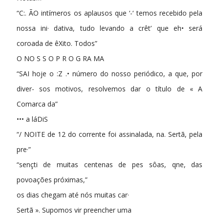
“C:. ÃO intímeros os aplausos que ‘-‘ temos recebido pela
nossa ini· dativa, tudo levando a crêt’ que eh• será
coroada de êXito. Todos”
O NO S S O P R O G RA MA
“SAI hoje o :Z .• número do nosso periódico, a que, por
diver- sos motivos, resolvemos dar o título de « A
Comarca da”
••• a láDiS
“/ NOITE de 12 do corrente foi assinalada, na. Sertã, pela
pre·”
“sençti de muitas centenas de pes­ sôas, qne, das
povoações próximas,”
os dias chegam até nós muitas car·
Sertã ». Supomos vir preencher uma