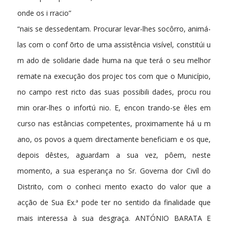
onde os i rracio­”
“nais se dessedentam. Procurar levar-lhes socôrro, animá-
las com o conf õrto de uma assistência visível, constitúi u
m ado de solidarie­ dade huma na que terá o seu melhor
remate na execução dos projec­ tos com que o Município,
no campo rest ricto das suas possibili dades, procu rou
min orar-lhes o infortú nio. E, encon trando-se êles em
curso nas estâncias competentes, proximamente há u m
ano, os povos a quem directamente beneficiam e os que,
depois dêstes, aguardam a sua vez, pôem, neste
momento, a sua esperança no Sr. Governa­ dor Civíl do
Distrito, com o conheci mento exacto do valor que a
acção de Sua Ex.ª pode ter no sentido da finalidade que
mais interessa à sua desgraça. ANTÓNIO BARATA E