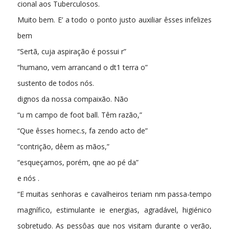
cional aos Tuberculosos.
Muito bem. E’ a todo o ponto justo auxiliar êsses infelizes
bem
“Sertã, cuja aspiração é possui r”
“humano, vem arrancand o dt1 terra o”
sustento de todos nós.
dignos da nossa compaixão. Não
“u m campo de foot ball. Têm razão,”
“Que êsses homec.s, fa zendo acto de”
“contrição, dêem as mãos,”
“esqueçamos, porém, qne ao pé da”
e nós
.
“E muitas senhoras e cavalheiros teriam nm passa-tempo
magnífico, estimulante ie energias, agradável, higiénico
sobretudo. As pessôas que nos visitam durante o verão,