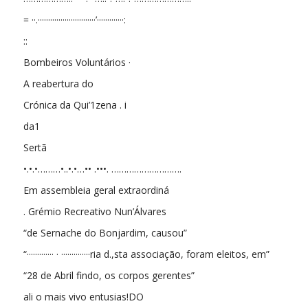
= ··.····························’·············:
::
Bombeiros Voluntários ·
A reabertura do
Crónica da Qui’1zena . i
da1
Sertã
•.•.•………•..•.•…•• .•••. ……………………….
Em assembleia geral extraordiná­
. Grémio Recreativo Nun’Álvares
“de Sernache do Bonjardim, causou”
“············· · ··············ria d.,sta associação, foram eleitos, em”
“28 de Abril findo, os corpos gerentes”
ali o mais vivo entusias!DO