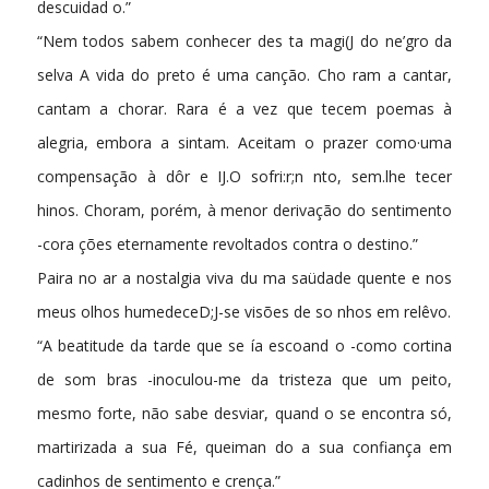
descuidad o.”
“Nem todos sabem conhecer des­ ta magi(J do ne’gro da
selva A vida do preto é uma canção. Cho­ ram a cantar,
cantam a chorar. Rara é a vez que tecem poemas à
alegria, embora a sintam. Aceitam o prazer como·uma
compensação à dôr e IJ.O sofri:r;n nto, sem.lhe tecer
hinos. Choram, porém, à menor derivação do sentimento
-cora­ ções eternamente revoltados contra o destino.”
Paira no ar a nostalgia viva du­ ma saüdade quente e nos
meus olhos humedeceD;J-se visões de so­ nhos em relêvo.
“A beatitude da tarde que se ía escoand o -como cortina
de som­ bras -inoculou-me da tristeza que um peito,
mesmo forte, não sabe desviar, quand o se encontra só,
martirizada a sua Fé, queiman­ do a sua confiança em
cadinhos de sentimento e crença.”