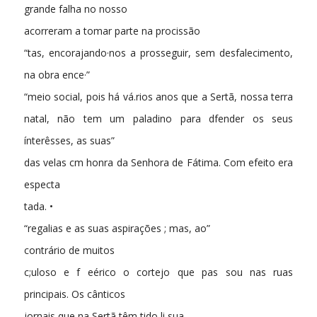
grande falha no nosso
acorreram a tomar parte na procissão
“tas, encorajando·nos a prosseguir, sem desfalecimento,
na obra ence·”
“meio social, pois há vá.rios anos que a Sertã, nossa terra
natal, não tem um paladino para dfender os seus
ínterêsses, as suas”
das velas cm honra da Senhora de Fátima. Com efeito era
especta­
tada. •
“regalias e as suas aspirações ; mas, ao”
contrário de muitos
c;uloso e f eérico o cortejo que pas­ sou nas ruas
principais. Os cânticos
jornais que na Sertã têm tido li sua