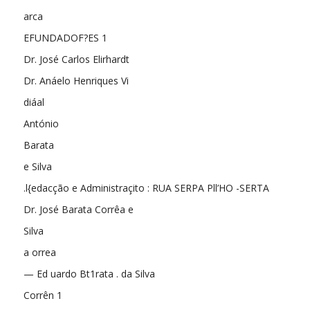
arca
EFUNDADOF?ES 1
Dr. José Carlos Elirhardt
Dr. Anáelo Henriques Vi­
diáal
António
Barata
e Silva
.l{edacção e Administraçito : RUA SERPA Pll’HO -SERTA
Dr. José Barata Corrêa e
Silva
a orrea
— Ed uardo Bt1rata . da Silva
Corrên 1