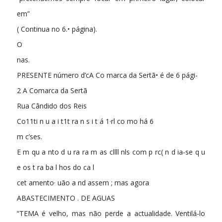
em”
( Continua no 6.• página).
O
nas.
PRESENTE número d’cA Co­ marca da Sertã• é de 6 pági-
2 A Comarca da Sertã
Rua Cândido dos Reis
Co11ti n u a i t1t ra n s i t á 1·rl co mo há 6
m c’ses.
E m qu a nto d u ra ra m as cllll nls com­ p rc( n d ia-se q u
e os t ra ba l hos do ca l­
cet amento· uão a nd assem ; mas agora
ABASTECIMENTO . DE AGUAS
“TEMA é velho, mas não perde a actualidade. Ventilá-lo