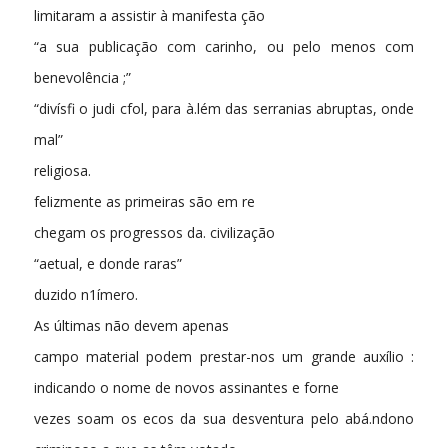
limitaram a assistir à manifesta ção
“a sua publicação com carinho, ou pelo menos com
benevolência ;”
“divísfi o judi cfol, para à.lém das serranias abruptas, onde
mal”
religiosa.
felizmente as primeiras são em re­
chegam os progressos da. civilização
“aetual, e donde raras”
duzido n1ímero.
As últimas não devem apenas
campo material podem prestar-nos um grande auxílio :
indicando o nome de novos assinantes e forne­
vezes soam os ecos da sua desventura pelo abá.ndono