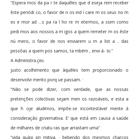
“Espera mos da pa r te daquêles que d eseja rem receber
êste periódi co, o favor de n os ind i care m os seus no­ m
es e mor ad …s pa ra l ho re m etermos, a ssim como
pedi mos aos nossos a m igos a quem remeter m os êste
nú mero, o favor de nos enviarem u m a list a .. das
pessôas a quem pos­ samos, ta mbém , envi á- Io.”
A Administra.çiio.
justo acolhimento que àquêles tem proporcionado o
desenvolvi mento porq ue passam. ·
“Não se pode dizer, com verdade, que as nossas
pretenções colectivas sejam men os razoáveis, e esta a
que h oje aludimos, impõe-se incontestàvel mente à
consideração governativa. E’ que está em causa a saúde
de milhares de criatu ras que arrastam uma”
“vida quàsi pri mitiva, · bebendo dos mesmos charcos